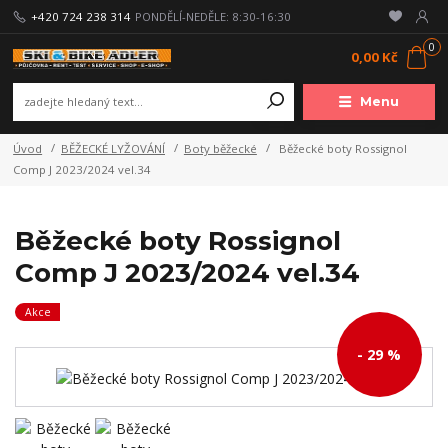
+420 724 238 314
PONDĚLÍ-NEDĚLE: 8:30-16:30
0
0,00 Kč
Menu
Úvod
BĚŽECKÉ LYŽOVÁNÍ
Boty běžecké
Běžecké boty Rossignol
Comp J 2023/2024 vel.34
Běžecké boty Rossignol
Comp J 2023/2024 vel.34
Akce
- 29 %