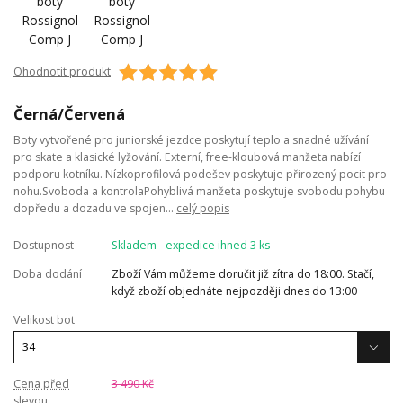
Ohodnotit produkt
Černá/Červená
Boty vytvořené pro juniorské jezdce poskytují teplo a snadné užívání
pro skate a klasické lyžování. Externí, free-kloubová manžeta nabízí
podporu kotníku. Nízkoprofilová podešev poskytuje přirozený pocit pro
nohu.Svoboda a kontrolaPohyblivá manžeta poskytuje svobodu pohybu
dopředu a dozadu ve spojen...
celý popis
Dostupnost
Skladem - expedice ihned 3 ks
Doba dodání
Zboží Vám můžeme doručit již zítra do 18:00. Stačí,
když zboží objednáte nejpozději dnes do 13:00
Velikost bot
Cena před
3 490 Kč
slevou