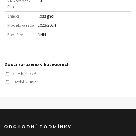
Velikost bot -
34
Euro
Značka
Rossignol
Modelová řada
2023/2024
Podešev
NNN
Zboží zařazeno v kategoriích
Boty běžecké
Dětské - Junior
OBCHODNÍ PODMÍNKY