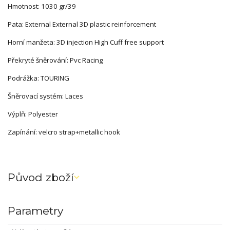
Hmotnost: 1030 gr/39
Pata: External External 3D plastic reinforcement
Horní manžeta: 3D injection High Cuff free support
Překryté šněrování: Pvc Racing
Podrážka: TOURING
Šněrovací systém: Laces
Výplň: Polyester
Zapínání: velcro strap+metallic hook
Původ zboží
Parametry