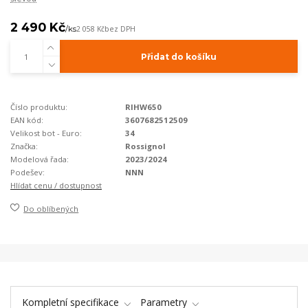
2 490 Kč
/
ks
2 058 Kč
bez DPH
Přidat do košíku
Číslo produktu:
RIHW650
EAN kód:
3607682512509
Velikost bot - Euro:
34
Značka:
Rossignol
Modelová řada:
2023/2024
Podešev:
NNN
Hlídat cenu / dostupnost
Do oblíbených
Kompletní specifikace
Parametry