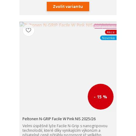
Zvolit variantu
TOP produkt
Akce
Novinka
- 15 %
Peltonen N-GRIP Facile W Pink NIS 2025/26
Velmi úspěšné lyže Facile N-Grip s nanogripovou
technolodií, které díky vynikajícím výkonům a
přijatelné ceně přitáhly pozornost již velkého