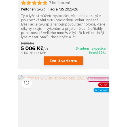
7 hodnocení
Peltonen G-GRIP Facile NIS 2025/26
Tyto lyže si můžete vyzkoušet, více info zde. Lyže
jsou bez vázání s NIS podložkou. Velmi úspěšné
lyže Facile G-Grip s nanogripovou technolodií, které
díky vynikajícím výkonům a přijatelné ceně přitáhly
pozornost již velkého množství lyžařů kteří nechtějí
lyže mazat. Stačí uchopit lyže a jít ! ...
5 890 Kč
5 006 Kč
Skladem - expedice
/
ks
ihned 26 ks
4 137 Kč
bez DPH
Zvolit variantu
TOP produkt
Akce
Novinka