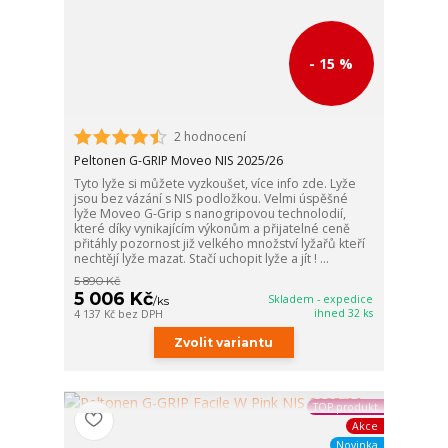
- 15 %
2 hodnocení
Peltonen G-GRIP Moveo NIS 2025/26
Tyto lyže si můžete vyzkoušet, více info zde. Lyže
jsou bez vázání s NIS podložkou. Velmi úspěšné
lyže Moveo G-Grip s nanogripovou technolodií,
které díky vynikajícím výkonům a přijatelné ceně
přitáhly pozornost již velkého množství lyžařů kteří
nechtějí lyže mazat. Stačí uchopit lyže a jít ! ...
5 890 Kč
5 006 Kč
Skladem - expedice
/
ks
ihned 32 ks
4 137 Kč
bez DPH
Zvolit variantu
TOP produkt
Akce
Novinka