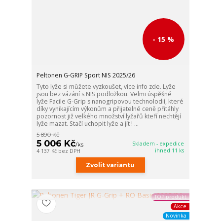
- 15 %
Peltonen G-GRIP Sport NIS 2025/26
Tyto lyže si můžete vyzkoušet, více info zde. Lyže
jsou bez vázání s NIS podložkou. Velmi úspěšné
lyže Facile G-Grip s nanogripovou technolodií, které
díky vynikajícím výkonům a přijatelné ceně přitáhly
pozornost již velkého množství lyžařů kteří nechtějí
lyže mazat. Stačí uchopit lyže a jít ! ...
5 890 Kč
5 006 Kč
Skladem - expedice
/
ks
ihned 11 ks
4 137 Kč
bez DPH
Zvolit variantu
TOP produkt
Akce
Novinka