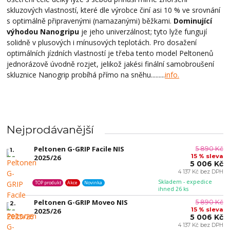
skluzových vlastností, které dle výrobce činí asi 10 % ve srovnání
s optimálně připravenými (namazanými) běžkami.
Dominující
výhodou Nanogripu
je jeho univerzálnost; tyto lyže fungují
solidně v plusových i mínusových teplotách. Pro dosažení
optimálních jízdních vlastností je třeba tento model Peltonenů
jednorázově úvodně rozjet, jelikož jakési finální samobroušení
skluznice Nanogrip probíhá přímo na sněhu.........
info.
Nejprodávanější
Peltonen G-GRIP Facile NIS
5 890 Kč
1.
15 % sleva
2025/26
5 006 Kč
4 137 Kč bez DPH
Skladem - expedice
TOP produkt
Akce
Novinka
ihned 26 ks
Peltonen G-GRIP Moveo NIS
5 890 Kč
2.
15 % sleva
2025/26
5 006 Kč
4 137 Kč bez DPH