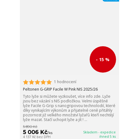
- 15 %
1 hodnocení
Peltonen G-GRIP Facile W Pink NIS 2025/26
Tyto lyže si můžete vyzkoušet, více info zde. Lyže
jsou bez vázání s NIS podložkou. Velmi úspěšné
lyže Facile G-Grip s nanogripovou technolodií, které
díky vynikajícím výkonům a přijatelné ceně přitáhly
pozornost již velkého množství lyžařů kteří nechtějí
lyže mazat. Stačí uchopit lyže a jít ! ...
5 890 Kč
5 006 Kč
Skladem - expedice
/
ks
ihned 5 ks
4 137 Kč
bez DPH