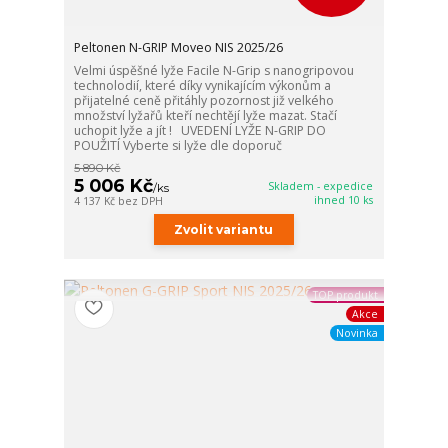
Peltonen N-GRIP Moveo NIS 2025/26
Velmi úspěšné lyže Facile N-Grip s nanogripovou
technolodií, které díky vynikajícím výkonům a
přijatelné ceně přitáhly pozornost již velkého
množství lyžařů kteří nechtějí lyže mazat. Stačí
uchopit lyže a jít ! UVEDENÍ LYŽE N-GRIP DO
POUŽITÍ Vyberte si lyže dle doporuč
5 890 Kč
5 006 Kč
Skladem - expedice
/
ks
ihned 10 ks
4 137 Kč
bez DPH
Zvolit variantu
TOP produkt
Akce
Novinka