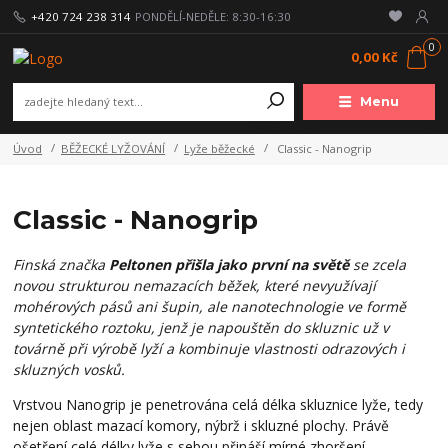
+420 724 238 314
PONDĚLÍ-NEDĚLE: 8:30-16:30
0
0,00 Kč
Menu
Úvod
BĚŽECKÉ LYŽOVÁNÍ
Lyže běžecké
Classic - Nanogrip
Classic - Nanogrip
Finská značka
Peltonen přišla jako první na světě
se zcela
novou strukturou nemazacích běžek, které nevyužívají
mohérových pásů ani šupin, ale nanotechnologie ve formě
syntetického roztoku, jenž je napouštěn do skluznic už v
továrně při výrobě lyží a kombinuje vlastnosti odrazových i
skluzných vosků.
Vrstvou Nanogrip je penetrována celá délka skluznice lyže, tedy
nejen oblast mazací komory, nýbrž i skluzné plochy. Právě
ošetření celé délky lyže s sebou přináší mírné zhoršení