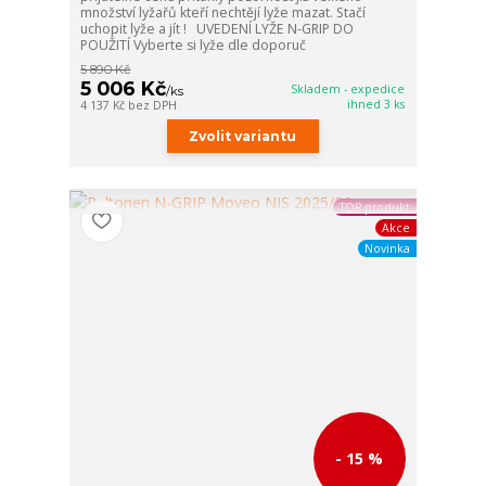
množství lyžařů kteří nechtějí lyže mazat. Stačí
uchopit lyže a jít ! UVEDENÍ LYŽE N-GRIP DO
POUŽITÍ Vyberte si lyže dle doporuč
5 890 Kč
5 006 Kč
Skladem - expedice
/
ks
ihned 3 ks
4 137 Kč
bez DPH
Zvolit variantu
TOP produkt
Akce
Novinka
- 15 %