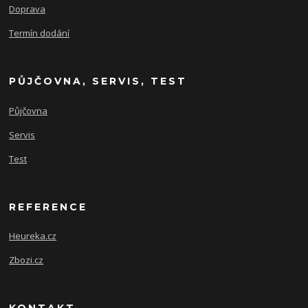
Doprava
Termín dodání
PŮJČOVNA, SERVIS, TEST
Půjčovna
Servis
Test
REFERENCE
Heureka.cz
Zbozi.cz