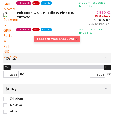
Skladem - expedice
TOP produkt
Akce
Novinka
ihned 32 ks
Peltonen G-GRIP Facile W Pink NIS
5 890 Kč
3.
15 % sleva
2025/26
5 006 Kč
4 137 Kč bez DPH
Skladem - expedice
TOP produkt
Akce
Novinka
ihned 5 ks
zobrazit více produktů
Cena:
Od
Do
Kč
Kč
Štítky
Skladem
Novinka
Akce