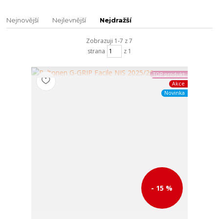
Nejnovější
Nejlevnější
Nejdražší
Zobrazuji 1-7 z 7
strana
z 1
TOP produkt
Akce
Novinka
- 15 %