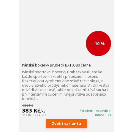
- 10 %
Pánské boxerky Brubeck BX10380 černé
Pánské sportovní boxerky Brubeck využijete ke
každé sportovní aktivitě i při běžném nošení.
Boxerky jsou vyrobeny v bezešvé technologii, z
dvou-vrstvého prodyšného materiálu. Vnitřní vrstva
odvádí vlhkost pryč, takže pokožka zůstává suchá i
při intenzivním cvičením, vnější vrstva působí jako
tepelná...
426 Kč
383 Kč
Skladem - expedice
/
ks
ihned 1 ks
317 Kč
bez DPH
Zvolit variantu