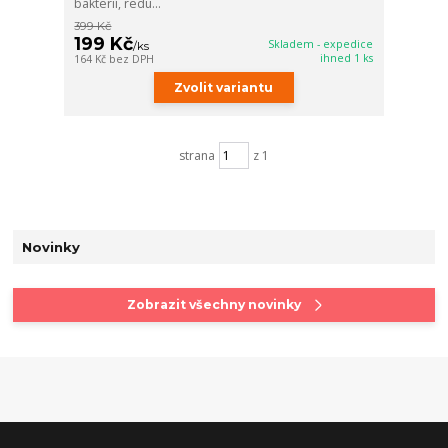
bakterií, redu...
399 Kč
199 Kč
Skladem - expedice
/
ks
ihned 1 ks
164 Kč
bez DPH
Zvolit variantu
strana
z 1
Novinky
Zobrazit všechny novinky