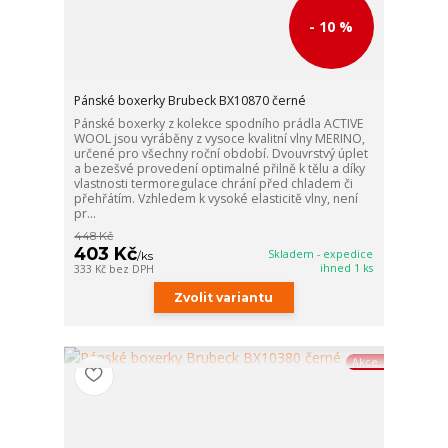
- 10 %
Pánské boxerky Brubeck BX10870 černé
Pánské boxerky z kolekce spodního prádla ACTIVE
WOOL jsou vyráběny z vysoce kvalitní vlny MERINO,
určené pro všechny roční období. Dvouvrstvý úplet
a bezešvé provedení optimalné přilně k tělu a díky
vlastnosti termoregulace chrání před chladem či
přehřátím. Vzhledem k vysoké elasticitě vlny, není
pr...
448 Kč
403 Kč
Skladem - expedice
/
ks
ihned 1 ks
333 Kč
bez DPH
Zvolit variantu
Akce