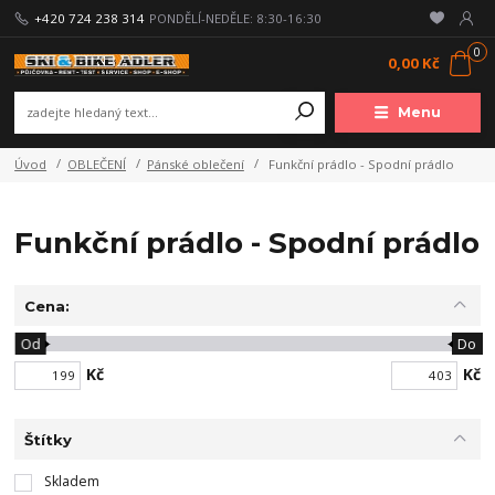
+420 724 238 314
PONDĚLÍ-NEDĚLE: 8:30-16:30
0
0,00 Kč
Menu
Úvod
OBLEČENÍ
Pánské oblečení
Funkční prádlo - Spodní prádlo
Funkční prádlo - Spodní prádlo
Cena:
Od
Do
Kč
Kč
Štítky
Skladem