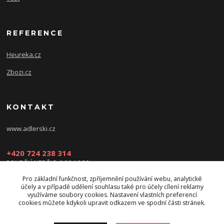
REFERENCE
Heureka.cz
Zbozi.cz
KONTAKT
www.adlerski.cz
+420 724 238 314
PONDĚLÍ-NEDĚLE: 8:30-16:30
Pro základní funkčnost, zpříjemnění používání webu, analytické
eshop@adler-ski.cz
účely a v případě udělení souhlasu také pro účely cílení reklamy
využíváme soubory cookies. Nastavení vlastních preferencí
cookies můžete kdykoli upravit odkazem ve spodní části stránek.