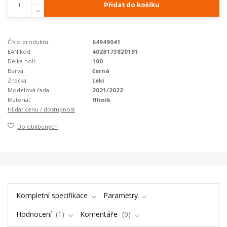
Přidat do košíku
Číslo produktu:
64949041
EAN kód:
4028173820191
Délka holí:
100
Barva:
černá
Značka:
Leki
Modelová řada:
2021/2022
Materiál:
Hliník
Hlídat cenu / dostupnost
Do oblíbených
Kompletní specifikace
Parametry
Hodnocení
1
Komentáře
0