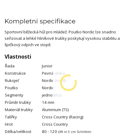
Kompletní specifikace
Sportovní běžecká hůl pro mládež. Poutko Nordic lze snadno
seřizovat a lehké hliníkové trubky poskytují vysokou stabilitu a
špičkový odpich ve stopě.
Vlastnosti
Řada
Junior
Konstrukce
Pevná délka
Rukojeť
Nordic (Hard)
Poutko
Nordic
Segmenty
jednodílná
Průměr trubky
14 mm
Materiál trubky
Aluminium (TS)
Talířky
Cross Country (Racing)
Hrot
Cross Country
Délka/velikost
80 - 120 cm
in 5 cm Schritten