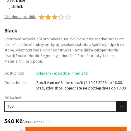
Ohodnotit produkt
Black
Sportovní běžecká hůl pro mládež. Poutko Nordic lze snadno seřizovat
a lehké hliníkové trubky poskytují vysokou stabilitu a špičkový odpich ve
stopě. Vlastnosti Řada Junior Konstrukce Pevná délka Rukojeť Nordic
(Hard) Poutko Nordic Segmenty jednodílná Průměr trubky 14 mm
Materiál tr...
celý popis
Dostupnost
Skladem - expedice ihned 2 ks
Doba dodání
Zboží Vám můžeme doručit již 10.08.2026 do 18:00.
Stačí, když zboží objednáte nejpozději dnes do 13:00
Délka holí
540 Kč
/
ks
446 Kč
bez DPH