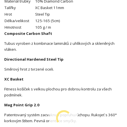
Materiál trubky
10% Diamond Carbon
Talířky
XC Basket 11mm
Hrot
Steel Tip
Délka/velikost
125-165 (5cm)
Hmotnost
105 g / m
Composite Carbon Shaft
Tubus vyroben z kombinace laminátů z uhlíkových a skleněných
vláken.
Directional Hardened Steel Tip
Směrový hrot z tvrzené oceli.
XC Basket
Fitness košíček s velkou plochou pro dobrou kontrolu za všech
podmínek.
Mag Point Grip 2.0
Patentovaný systém zacvaknutí popruhu/úchopu. Rukojeť s 360°
korkovým štítem. Pevná orientace smyčky.