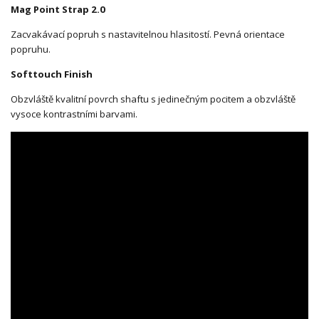
Mag Point Strap 2.0
Zacvakávací popruh s nastavitelnou hlasitostí. Pevná orientace
popruhu.
Softtouch Finish
Obzvláště kvalitní povrch shaftu s jedinečným pocitem a obzvláště
vysoce kontrastními barvami.