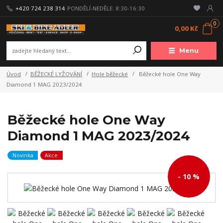
+420 724 238 314
PONDĚLÍ-NEDĚLE: 8:30-16:30
0
0,00 Kč
Menu
Úvod
BĚŽECKÉ LYŽOVÁNÍ
Hole běžecké
Běžecké hole One Way
Diamond 1 MAG 2023/2024
Běžecké hole One Way
Diamond 1 MAG 2023/2024
Novinka
Akce
- 10 %