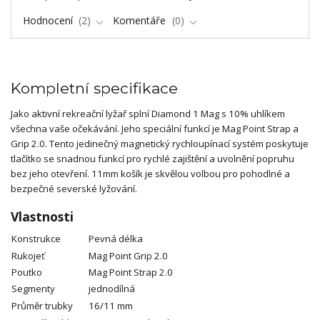
Hodnocení
2
Komentáře
0
Kompletní specifikace
Jako aktivní rekreační lyžař splní Diamond 1 Mag s 10% uhlíkem
všechna vaše očekávání. Jeho speciální funkcí je Mag Point Strap a
Grip 2.0. Tento jedinečný magnetický rychloupínací systém poskytuje
tlačítko se snadnou funkcí pro rychlé zajištění a uvolnění popruhu
bez jeho otevření. 11mm košík je skvělou volbou pro pohodlné a
bezpečné severské lyžování.
Vlastnosti
Konstrukce
Pevná délka
Rukojeť
Mag Point Grip 2.0
Poutko
Mag Point Strap 2.0
Segmenty
jednodílná
Průměr trubky
16/11 mm