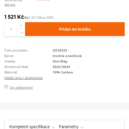
slevou
1 521 Kč
/
ks
1 257 Kč
bez DPH
Přidat do košíku
Číslo produktu:
OZ43021
Barva:
modrá-oranžová
Značka:
One Way
Modelová řada:
2023/2024
Materiál:
10% Carbon
Hlídat cenu / dostupnost
Do oblíbených
Kompletní specifikace
Parametry