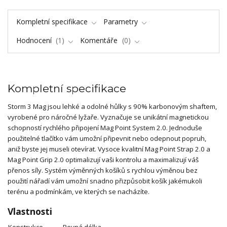
Kompletní specifikace
Parametry
Hodnocení
1
Komentáře
0
Kompletní specifikace
Storm 3 Mag jsou lehké a odolné hůlky s 90% karbonovým shaftem,
vyrobené pro náročné lyžaře. Vyznačuje se unikátní magnetickou
schopností rychlého připojení Mag Point System 2.0. Jednoduše
použitelné tlačítko vám umožní připevnit nebo odepnout popruh,
aniž byste jej museli otevírat. Vysoce kvalitní Mag Point Strap 2.0 a
Mag Point Grip 2.0 optimalizují vaši kontrolu a maximalizují váš
přenos síly. Systém výměnných košíků s rychlou výměnou bez
použití nářadí vám umožní snadno přizpůsobit košík jakémukoli
terénu a podmínkám, ve kterých se nacházíte.
Vlastnosti