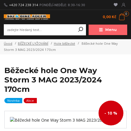
+420 724 238 314
PONDĚLÍ-NEDĚLE: 8:30-16:30
0
0,00 Kč
Menu
Úvod
BĚŽECKÉ LYŽOVÁNÍ
Hole běžecké
Běžecké hole One Way
Storm 3 MAG 2023/2024 170cm
Běžecké hole One Way
Storm 3 MAG 2023/2024
170cm
Novinka
Akce
- 10 %