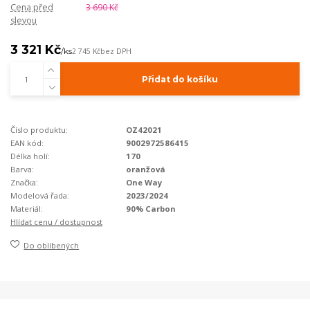
Cena před
3 690 Kč
slevou
3 321 Kč
/
ks
2 745 Kč
bez DPH
Přidat do košíku
Číslo produktu:
OZ42021
EAN kód:
9002972586415
Délka holí:
170
Barva:
oranžová
Značka:
One Way
Modelová řada:
2023/2024
Materiál:
90% Carbon
Hlídat cenu / dostupnost
Do oblíbených