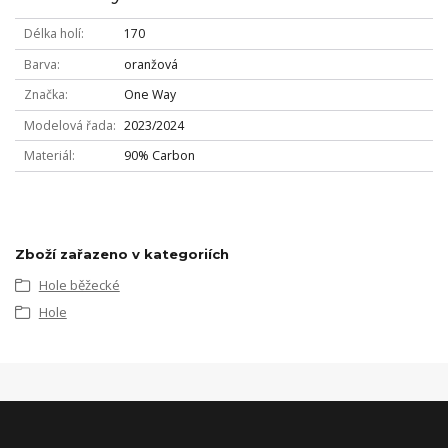
Délka holí
170
Barva
oranžová
Značka
One Way
Modelová řada
2023/2024
Materiál
90% Carbon
Zboží zařazeno v kategoriích
Hole běžecké
Hole