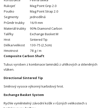
Konstrukce
Pevná délka
Rukojeť
Mag Point Grip 2.0
Poutko
Mag Point Strap 2.0
Segmenty
jednodílná
Průměr trubky
16/9 mm
Materiál trubky
90% Diamond Carbon
Talířky
Exchange Basket M
Hrot
Sintered Tip
Délka/velikost
130-75 (2,5cm)
Hmotnost
78 g / m
Composite Carbon Shaft
Tubus vyroben z kombinace laminátů z uhlíkových a skleněných
vláken.
Directional Sintered Tip
Směrový vysoce výkonný karbidový hrot.
Exchange Basket System
Rychle vyměnitelný závodní košík v různých velikostech s