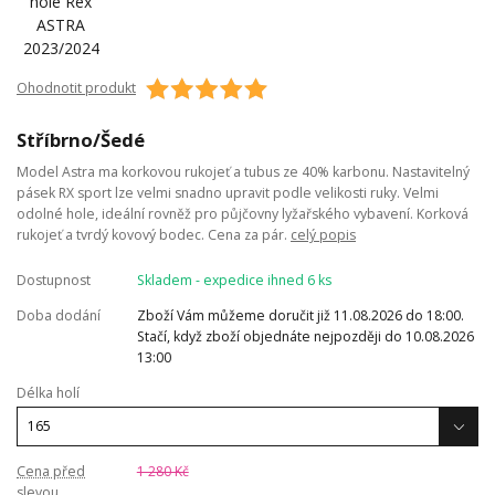
Ohodnotit produkt
Stříbrno/Šedé
Model Astra ma korkovou rukojeť a tubus ze 40% karbonu. Nastavitelný
pásek RX sport lze velmi snadno upravit podle velikosti ruky. Velmi
odolné hole, ideální rovněž pro půjčovny lyžařského vybavení. Korková
rukojeť a tvrdý kovový bodec. Cena za pár.
celý popis
Dostupnost
Skladem - expedice ihned 6 ks
Doba dodání
Zboží Vám můžeme doručit již 11.08.2026 do 18:00.
Stačí, když zboží objednáte nejpozději do 10.08.2026
13:00
Délka holí
Cena před
1 280 Kč
slevou