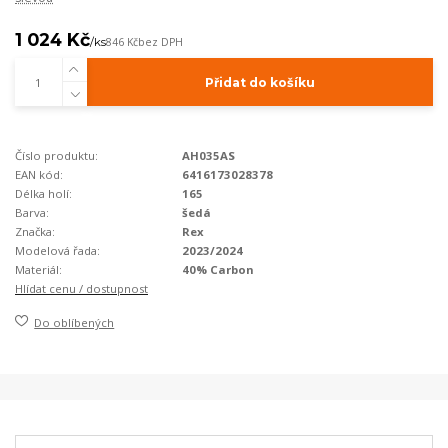
1 024 Kč
/
ks
846 Kč
bez DPH
Přidat do košíku
Číslo produktu:
AH035AS
EAN kód:
6416173028378
Délka holí:
165
Barva:
šedá
Značka:
Rex
Modelová řada:
2023/2024
Materiál:
40% Carbon
Hlídat cenu / dostupnost
Do oblíbených