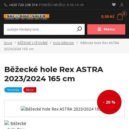
+420 724 238 314
PONDĚLÍ-NEDĚLE: 8:30-16:30
0
0,00 Kč
Menu
Úvod
BĚŽECKÉ LYŽOVÁNÍ
Hole běžecké
Běžecké hole Rex ASTRA
2023/2024 165 cm
Běžecké hole Rex ASTRA
2023/2024 165 cm
Novinka
Akce
- 20 %