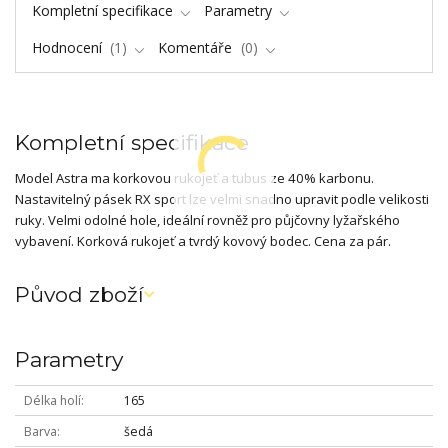
Kompletní specifikace
Parametry
Hodnocení
1
Komentáře
0
Kompletní specifikace
Model Astra ma korkovou rukojeť a tubus ze 40% karbonu.
Nastavitelný pásek RX sport lze velmi snadno upravit podle velikosti
ruky. Velmi odolné hole, ideální rovněž pro půjčovny lyžařského
vybavení. Korková rukojeť a tvrdý kovový bodec. Cena za pár.
Původ zboží
Parametry
Délka holí
165
Barva
šedá