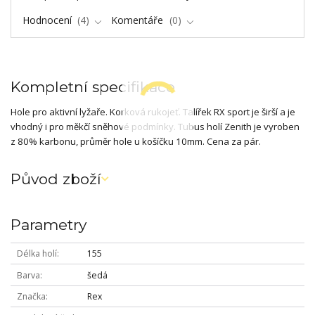
Hodnocení
4
Komentáře
0
Kompletní specifikace
Hole pro aktivní lyžaře. Korková rukojeť. Talířek RX sport je širší a je
vhodný i pro měkčí sněhové podmínky. Tubus holí Zenith je vyroben
z 80% karbonu, průměr hole u košíčku 10mm. Cena za pár.
Původ zboží
Parametry
Délka holí
155
Barva
šedá
Značka
Rex