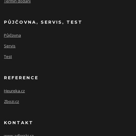
Termín dodání
PŮJČOVNA, SERVIS, TEST
Půjčovna
Servis
Test
REFERENCE
Heureka.cz
Zbozi.cz
KONTAKT
www.adlerski.cz