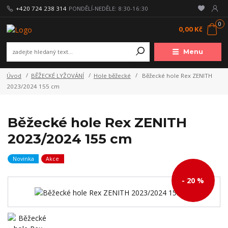
+420 724 238 314
PONDĚLÍ-NEDĚLE: 8:30-16:30
0
0,00 Kč
Menu
Úvod
BĚŽECKÉ LYŽOVÁNÍ
Hole běžecké
Běžecké hole Rex ZENITH
2023/2024 155 cm
Běžecké hole Rex ZENITH
2023/2024 155 cm
Novinka
Akce
- 20 %