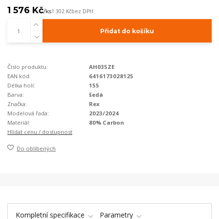
1 576 Kč
/
ks
1 302 Kč
bez DPH
Přidat do košíku
Číslo produktu:
AH035ZE
EAN kód:
6416173028125
Délka holí:
155
Barva:
šedá
Značka:
Rex
Modelová řada:
2023/2024
Materiál:
80% Carbon
Hlídat cenu / dostupnost
Do oblíbených
Kompletní specifikace
Parametry