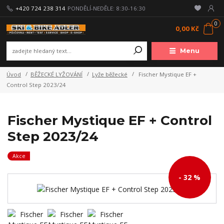
+420 724 238 314
PONDĚLÍ-NEDĚLE: 8:30-16:30
0
0,00 Kč
Menu
Úvod
BĚŽECKÉ LYŽOVÁNÍ
Lyže běžecké
Fischer Mystique EF +
Control Step 2023/24
Fischer Mystique EF + Control
Step 2023/24
Akce
- 32 %