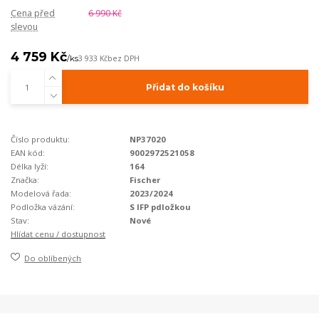
Cena před
6 990 Kč
slevou
4 759 Kč
/
ks
3 933 Kč
bez DPH
Přidat do košíku
Číslo produktu:
NP37020
EAN kód:
9002972521058
Délka lyží:
164
Značka:
Fischer
Modelová řada:
2023/2024
Podložka vázání:
S IFP pdložkou
Stav:
Nové
Hlídat cenu / dostupnost
Do oblíbených