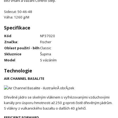
bez vrtání a vázání Control Step.
Sidecut: 50-46-48
Váha: 1260 g/M
Specifikace
Kód
NP37020
Značka:
Fischer
Oblast použití - běh
Classic
Skluznice
Šupina
Model
S vázáním
Technologie
AIR CHANNEL BASALITE
Dřevěné jádro se skelným vláknem s vyfrézovanými vzduchovými
kanály pro úsporu hmotnosti až 250 g oproti čistě dřevěným jádrům.
S vlákny z vulkanického bazaltu o dalších 40 g lehčí.
EFFICIENT FORWARD