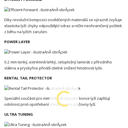
Díky revoluční kompozici osvědčených materiálů se výrazně zvyšuje
elasticita lyží: chyby odpouštějící odraz a ničím neohraničený požitek
z běhu na lyžích zaručen.
POWER LAYER
0.2 mm tenký, extrémně lehký, celoplošný laminát z přírodního
vlákna a pryskyřice přináší citelné snížení hmotnosti lyže.
RENTAL TAIL PROTECTOR
Speciální součásti pro mimořádně robustní konce lyží zajišťují
odolnost proti opotřebení vhodnou pro půjčovny lyží.
ULTRA TUNING