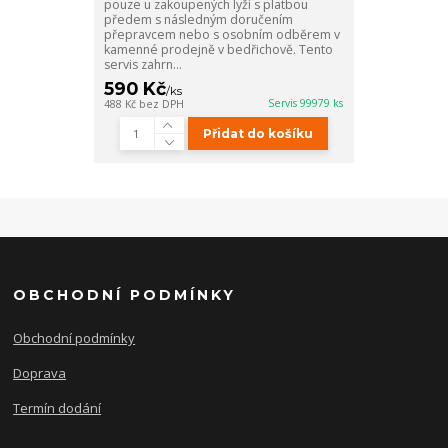
pouze u zakoupených lyží s platbou
předem s následným doručením
přepravcem nebo s osobním odběrem v
kamenné prodejně v bedřichově. Tento
servis zahrn...
590 Kč
/
ks
Servis 99979 ks
488 Kč
bez DPH
Přidat do košíku
OBCHODNÍ PODMÍNKY
Obchodní podmínky
Doprava
Termín dodání