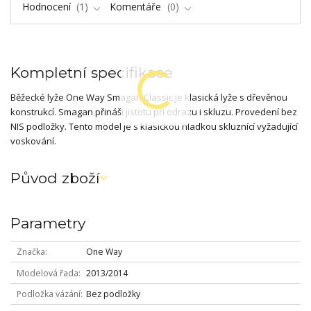
Hodnocení
1
Komentáře
0
Kompletní specifikace
Běžecké lyže One Way Smagan Classic je klasická lyže s dřevěnou
konstrukcí. Smagan přináší jistotu při odrazu i skluzu. Provedení bez
NIS podložky. Tento model je s klasickou hladkou skluznící vyžadující
voskování.
Původ zboží
Parametry
Značka
One Way
Modelová řada
2013/2014
Podložka vázání
Bez podložky