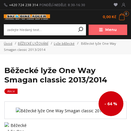
+420 724 238 314
PONDĚLÍ-NEDĚLE: 8:30-16:30
0
0,00 Kč
Menu
Úvod
BĚŽECKÉ LYŽOVÁNÍ
Lyže běžecké
Běžecké lyže One Way
Smagan classic 2013/2014
Běžecké lyže One Way
Smagan classic 2013/2014
Akce
- 64 %