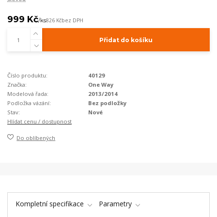
999 Kč
/
ks
826 Kč
bez DPH
Přidat do košíku
Číslo produktu:
40129
Značka:
One Way
Modelová řada:
2013/2014
Podložka vázání:
Bez podložky
Stav:
Nové
Hlídat cenu / dostupnost
Do oblíbených
Kompletní specifikace
Parametry