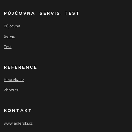
PŮJČOVNA, SERVIS, TEST
Půjčovna
Servis
Test
REFERENCE
Heureka.cz
Zbozi.cz
KONTAKT
www.adlerski.cz