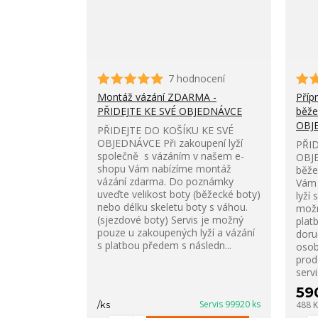
7 hodnocení
Montáž vázání ZDARMA -
Příp
PŘIDEJTE KE SVÉ OBJEDNÁVCE
běže
OBJ
PŘIDEJTE DO KOŠÍKU KE SVÉ
OBJEDNÁVCE Při zakoupení lyží
PŘID
společně s vázáním v našem e-
OBJE
shopu Vám nabízíme montáž
běže
vázání zdarma. Do poznámky
Vám 
uveďte velikost boty (běžecké boty)
lyží 
nebo délku skeletu boty s váhou.
možn
(sjezdové boty) Servis je možný
plat
pouze u zakoupených lyží a vázání
doru
s platbou předem s následn...
oso
prod
servi
59
Servis 99920 ks
/
ks
488 