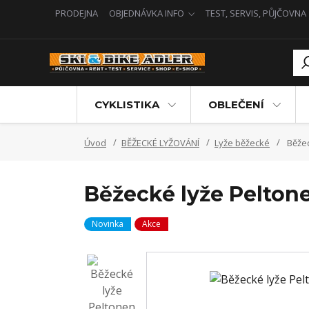
PRODEJNA
OBJEDNÁVKA INFO
TEST, SERVIS, PŮJČOVNA
CYKLISTIKA
OBLEČENÍ
Úvod
BĚŽECKÉ LYŽOVÁNÍ
Lyže běžecké
Běžec
Běžecké lyže Peltone
Novinka
Akce