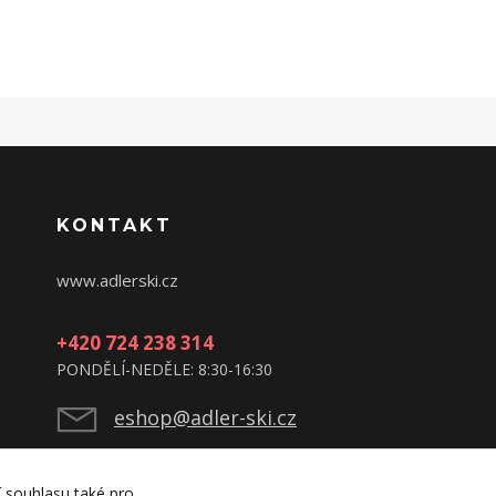
KONTAKT
www.adlerski.cz
+420 724 238 314
PONDĚLÍ-NEDĚLE: 8:30-16:30
eshop@adler-ski.cz
í souhlasu také pro