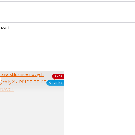
azací
Akce
Novinka