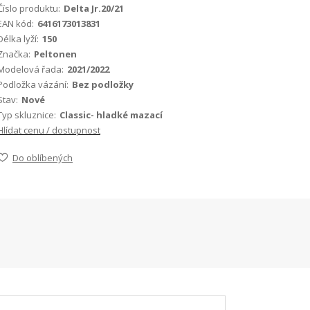
Číslo produktu:
Delta Jr.20/21
EAN kód:
6416173013831
Délka lyží:
150
Značka:
Peltonen
Modelová řada:
2021/2022
Podložka vázání:
Bez podložky
Stav:
Nové
Typ skluznice:
Classic- hladké mazací
Hlídat cenu / dostupnost
Do oblíbených