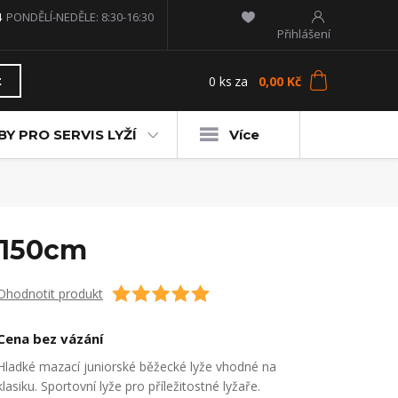
4
PONDĚLÍ-NEDĚLE: 8:30-16:30
Přihlášení
0
ks
za
0,00 Kč
t
Y PRO SERVIS LYŽÍ
Více
2 150cm
Ohodnotit produkt
Cena bez vázání
Hladké mazací juniorské běžecké lyže vhodné na
klasiku. Sportovní lyže pro příležitostné lyžaře.