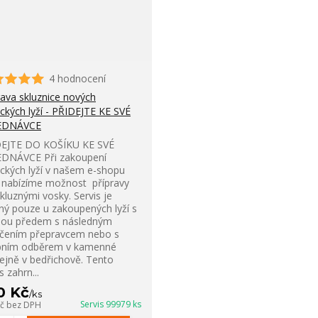
4 hodnocení
rava skluznice nových
ckých lyží - PŘIDEJTE KE SVÉ
EDNÁVCE
EJTE DO KOŠÍKU KE SVÉ
DNÁVCE Při zakoupení
ckých lyží v našem e-shopu
nabízíme možnost přípravy
skluznými vosky. Servis je
ý pouze u zakoupených lyží s
bou předem s následným
čením přepravcem nebo s
bním odběrem v kamenné
ejně v bedřichově. Tento
s zahrn...
0 Kč
/
ks
Servis 99979 ks
Kč
bez DPH