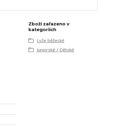
Zboží zařazeno v
kategoriích
Lyže běžecké
Juniorské / Dětské