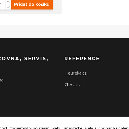
Přidat do košíku
ČOVNA, SERVIS,
REFERENCE
T
Heureka.cz
na
Zbozi.cz
nost, zpříjemnění používání webu, analytické účely a v případě udělen