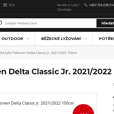
Více
Nevíte si rady?
+420 724 238 31
Zavolejte.
Hleda
OUTDOOR
BĚŽECKÉ LYŽOVÁNÍ
POTŘEB
ké lyže Peltonen Delta Classic Jr. 2021/2022 150cm
n Delta Classic Jr. 2021/202