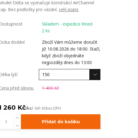
Model Delta se vyznačuje konstrukcí AirChannel
cap. Bez podložky pro vázání.
celý popis
Dostupnost
Skladem - expedice ihned
2 ks
Doba dodání
Zboží Vám můžeme doručit
již 10.08.2026 do 18:00. Stačí,
když zboží objednáte
nejpozději dnes do 13:00
Délka lyží
Cena před slevou
1 400 Kč
1 260 Kč
/
ks
1 041 Kč
bez DPH
Přidat do košíku