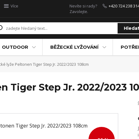
Více
Nevíte si rady?
+420 724 238 31
Zavolejte.
Hleda
OUTDOOR
BĚŽECKÉ LYŽOVÁNÍ
POTŘEB
ké lyže Peltonen Tiger Step Jr. 2022/2023 108cm
n Tiger Step Jr. 2022/2023 