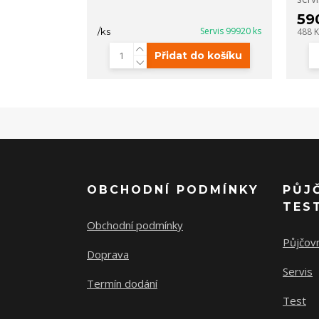
59
Servis 99920 ks
/
ks
488 
Přidat do košíku
OBCHODNÍ PODMÍNKY
PŮJ
TES
Obchodní podmínky
Půjčov
Doprava
Servis
Termín dodání
Test