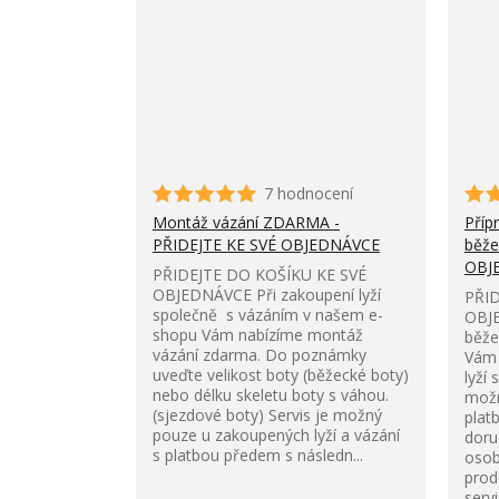
7 hodnocení
Montáž vázání ZDARMA -
Příp
PŘIDEJTE KE SVÉ OBJEDNÁVCE
běže
OBJ
PŘIDEJTE DO KOŠÍKU KE SVÉ
OBJEDNÁVCE Při zakoupení lyží
PŘID
společně s vázáním v našem e-
OBJE
shopu Vám nabízíme montáž
běže
vázání zdarma. Do poznámky
Vám 
uveďte velikost boty (běžecké boty)
lyží 
nebo délku skeletu boty s váhou.
možn
(sjezdové boty) Servis je možný
plat
pouze u zakoupených lyží a vázání
doru
s platbou předem s následn...
oso
prod
servi