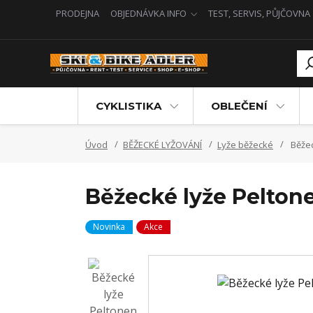
PRODEJNA
OBJEDNÁVKA INFO
TEST, SERVIS, PŮJČOVNA
CYKLISTIKA
OBLEČENÍ
Úvod
BĚŽECKÉ LYŽOVÁNÍ
Lyže běžecké
Běžec
Běžecké lyže Peltone
Novinka
Akce