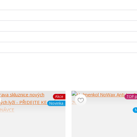
Akce
TOP p
Novinka
N