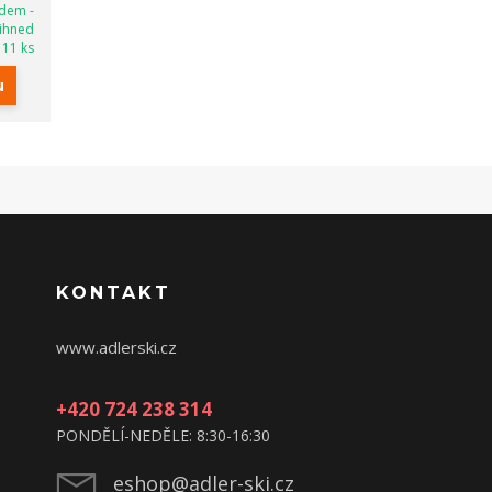
adem -
ihned
111 ks
u
KONTAKT
www.adlerski.cz
+420 724 238 314
PONDĚLÍ-NEDĚLE: 8:30-16:30
eshop@adler-ski.cz