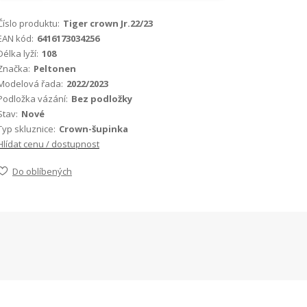
Číslo produktu:
Tiger crown Jr.22/23
EAN kód:
6416173034256
Délka lyží:
108
Značka:
Peltonen
Modelová řada:
2022/2023
Podložka vázání:
Bez podložky
Stav:
Nové
Typ skluznice:
Crown-šupinka
Hlídat cenu / dostupnost
Do oblíbených