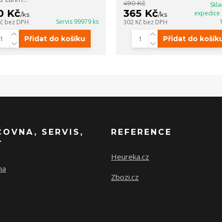
490 Kč
Skl
0 Kč
365 Kč
expedice 
/
ks
/
ks
Servis 99979 ks
Kč
bez DPH
302 Kč
bez DPH
Přidat do košíku
Přidat do košík
ČOVNA, SERVIS,
REFERENCE
T
Heureka.cz
na
Zbozi.cz