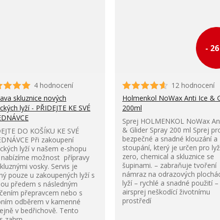
- 2
4 hodnocení
12 hodnocení
rava skluznice nových
Holmenkol NoWax Anti Ice & G
ckých lyží - PŘIDEJTE KE SVÉ
200ml
EDNÁVCE
Sprej HOLMENKOL NoWax Ant
& Glider Spray 200 ml Sprej pr
EJTE DO KOŠÍKU KE SVÉ
bezpečné a snadné klouzání a
DNÁVCE Při zakoupení
stoupání, který je určen pro ly
ckých lyží v našem e-shopu
zero, chemical a skluznice se
nabízíme možnost přípravy
šupinami. – zabraňuje tvoření
skluznými vosky. Servis je
námraz na odrazových plochá
ý pouze u zakoupených lyží s
lyží – rychlé a snadné použití –
bou předem s následným
airsprej neškodící životnímu
čením přepravcem nebo s
prostředí
bním odběrem v kamenné
ejně v bedřichově. Tento
s zahrn...