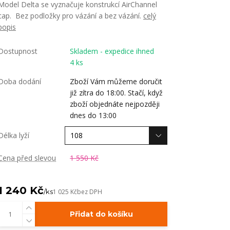
Model Delta se vyznačuje konstrukcí AirChannel
cap. Bez podložky pro vázání a bez vázání.
celý
popis
Dostupnost
Skladem - expedice ihned
4 ks
Doba dodání
Zboží Vám můžeme doručit
již zítra do 18:00. Stačí, když
zboží objednáte nejpozději
dnes do 13:00
Délka lyží
Cena před slevou
1 550 Kč
1 240 Kč
/
ks
1 025 Kč
bez DPH
Přidat do košíku