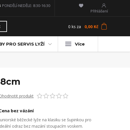
4
PONDĚLÍ-NEDĚLE: 8:30-16:30
Přihlášení
0
ks
za
0,00 Kč
t
Y PRO SERVIS LYŽÍ
Více
108cm
Ohodnotit produkt
Cena bez vázání
Juniorské běžecké lyže na klasiku se šupinkou pro
ideální odraz bez mazání stoupacím voskem.