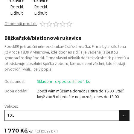
Ohodnotit produkt
Běžkařské/biatlonové rukavice
Roeckl® je tradiční německá rukavičkářská značka. Firma byla založena
již v roce 1839 v Mnichově, kde dodnes sídlí a je vedena již šestou
generací rodiny Roeckl. Firma vlastní několik desítek výrobních patentů a
představuje absolutní špičku v oboru, kterou ocení všichni, kdo hledají
prvotřídní kvali...
celý popis
Dostupnost
Skladem - expedice ihned 1 ks
Doba dodání
Zboží Vám můžeme doručit již zítra do 18:00. Stačí,
když zboží objednáte nejpozději dnes do 13:00
Velikost
1 770 Kč
/
ks
1 463 Kč
bez DPH