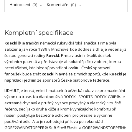
Hodnocení
0
Komentáře
0
Kompletní specifikace
Roeckl
®
je tradiční německá rukavičkářská značka. Firma byla
založena již v roce 1839 v Mnichově, kde dodnes sídlí a je vedena již
šestou generací rodiny
Roeckl
. Firma vlastní několik desítek
výrobních patentů a představuje absolutní špičku v oboru, kterou
ocení všichni, kdo hledají prvotřídní kvalitu. Český sportovní
fanoušek bude znát
Roeckl
hlavně ze zimních sportů, kde
Roeckl
je
například i jedním ze sponzorů České biatlonové federace.
LIDHULT je tenká, velmi hmatatelná běžecká rukavice pro maximální
výkon na trase. Na dlani používá ROECKL SPORTS ROECK-GRIP®. Je
extrémně chytlavý a pružný, vysoce prodyšný a elastický. Stručně
řečeno, sedí jako druhá kůže a kromě vynikajícího komfortu při
nošení poskytuje bezpečné uchopení pro přesné a výkonné
používání pólu. A to je rozhodující při lovu po sekundách.
GORE®WINDSTOPPER® Soft Shell Elastic a GORE®WINDSTOPPER®