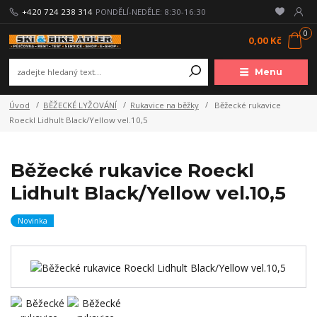
+420 724 238 314
PONDĚLÍ-NEDĚLE: 8:30-16:30
0
0,00 Kč
Menu
Úvod
BĚŽECKÉ LYŽOVÁNÍ
Rukavice na běžky
Běžecké rukavice
Roeckl Lidhult Black/Yellow vel.10,5
Běžecké rukavice Roeckl
Lidhult Black/Yellow vel.10,5
Novinka