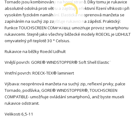
Tornado jsou kombinovány na horní straně. Díky tomu je rukavice
absolutně odolná proti větru a zajišťuje efektivní řízení vlhkosti i při
vysokém fyzickém namáhání. Elastická neoprenová manžeta se
zapínáním na suchý zip zajišťuje rukavici na zápěstí. Praktický:
Funkce TOUCHSCREEN COMPATIBLE umožňuje provoz smartphonu
rukavicemi. Stejně jako všechny běžecké modely ROECKL je LIDHULT
omyvatelný při teplotě 30 ° Celsius.
Rukavice na běžky Roeckl Lidhult
Vnější povrch: GORE® WINDSTOPPER® Soft Shell Elastic¨
Vnitřní povrch: ROECK-TEX® laminiert
Výbava:
neoprénová manžeta na suchý zip, reflexní prvky, palce
Tornado, podšívka,
GORE® WINDSTOPPER®, TOUCHSCREEN
COMPATIBLE- umožňuje ovládání smartphonů, aniž byste museli
rukavice odstranit.
Velikosti 6,5-11