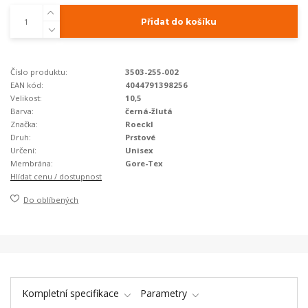
Přidat do košíku
Číslo produktu:
3503-255-002
EAN kód:
4044791398256
Velikost:
10,5
Barva:
černá-žlutá
Značka:
Roeckl
Druh:
Prstové
Určení:
Unisex
Membrána:
Gore-Tex
Hlídat cenu / dostupnost
Do oblíbených
Kompletní specifikace
Parametry