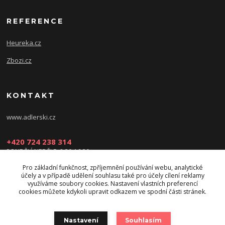
REFERENCE
Heureka.cz
Zbozi.cz
KONTAKT
www.adlerski.cz
+420 724 238 314
PONDĚLÍ-NEDĚLE: 8:30-16:30
Pro základní funkčnost, zpříjemnění používání webu, analytické
eshop@adler-ski.cz
účely a v případě udělení souhlasu také pro účely cílení reklamy
využíváme soubory cookies. Nastavení vlastních preferencí
cookies můžete kdykoli upravit odkazem ve spodní části stránek.
Nastavení
Souhlasím