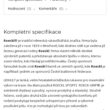
Hodnocení
3
Komentáře
0
Kompletní specifikace
Roeckl
®
je tradiční německá rukavičkářská značka. Firma byla
založena již v roce 1839 v Mnichově, kde dodnes sídlí a je vedena již
šestou generací rodiny
Roeckl
. Firma vlastní několik desítek
výrobních patentů a představuje absolutní špičku v oboru, kterou
ocení všichni, kdo hledají prvotřídní kvalitu. Český sportovní
fanoušek bude znát
Roeckl
hlavně ze zimních sportů, kde
Roeckl
je
například i jedním ze sponzorů České biatlonové federace.
LIDHULT je tenká, velmi hmatatelná běžecká rukavice pro maximální
výkon na trase. Na dlani používá ROECKL SPORTS ROECK-GRIP®. Je
extrémně chytlavý a pružný, vysoce prodyšný a elastický. Stručně
řečeno, sedí jako druhá kůže a kromě vynikajícího komfortu při
nošení poskytuje bezpečné uchopení pro přesné a výkonné
používání pólu. A to je rozhodující při lovu po sekundách.