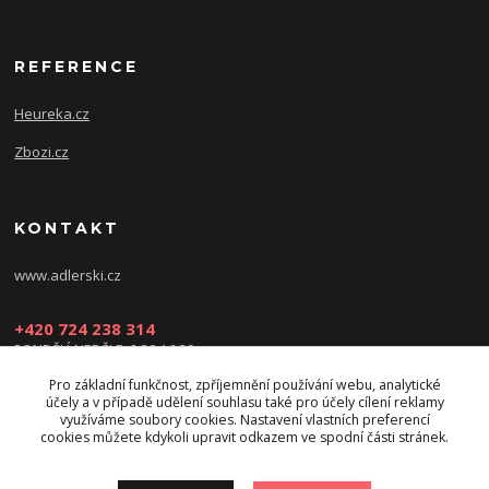
REFERENCE
Heureka.cz
Zbozi.cz
KONTAKT
www.adlerski.cz
+420 724 238 314
PONDĚLÍ-NEDĚLE: 8:30-16:30
Pro základní funkčnost, zpříjemnění používání webu, analytické
eshop@adler-ski.cz
účely a v případě udělení souhlasu také pro účely cílení reklamy
využíváme soubory cookies. Nastavení vlastních preferencí
cookies můžete kdykoli upravit odkazem ve spodní části stránek.