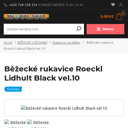
+420 724 238 314
PONDĚLÍ-NEDĚLE: 8:30-16:30
0
0,00 Kč
Menu
Úvod
BĚŽECKÉ LYŽOVÁNÍ
Rukavice na běžky
Běžecké rukavice
Roeckl Lidhult Black vel.10
Běžecké rukavice Roeckl
Lidhult Black vel.10
Novinka