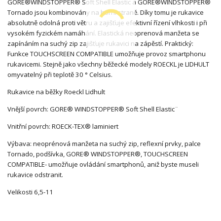
GORE®WINDSTOPPER® Soft Shell Elastic a GORE®WINDSTOPPER®
Tornado jsou kombinovány na horní straně. Díky tomu je rukavice
absolutně odolná proti větru a zajišťuje efektivní řízení vlhkosti i při
vysokém fyzickém namáhání. Elastická neoprenová manžeta se
zapínáním na suchý zip zajišťuje rukavici na zápěstí. Praktický:
Funkce TOUCHSCREEN COMPATIBLE umožňuje provoz smartphonu
rukavicemi. Stejně jako všechny běžecké modely ROECKL je LIDHULT
omyvatelný při teplotě 30 ° Celsius.
Rukavice na běžky Roeckl Lidhult
Vnější povrch: GORE® WINDSTOPPER® Soft Shell Elastic¨
Vnitřní povrch: ROECK-TEX® laminiert
Výbava:
neoprénová manžeta na suchý zip, reflexní prvky, palce
Tornado, podšívka,
GORE® WINDSTOPPER®, TOUCHSCREEN
COMPATIBLE- umožňuje ovládání smartphonů, aniž byste museli
rukavice odstranit.
Velikosti 6,5-11