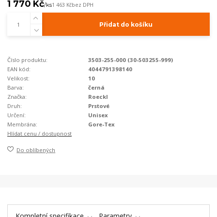
1 770 Kč
/
ks
1 463 Kč
bez DPH
Přidat do košíku
Číslo produktu:
3503-255-000 (30-503255-999)
EAN kód:
4044791398140
Velikost:
10
Barva:
černá
Značka:
Roeckl
Druh:
Prstové
Určení:
Unisex
Membrána:
Gore-Tex
Hlídat cenu / dostupnost
Do oblíbených
Kompletní specifikace
Parametry