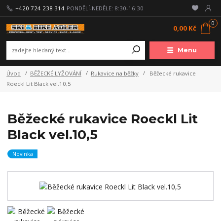
+420 724 238 314
PONDĚLÍ-NEDĚLE: 8:30-16:30
0
0,00 Kč
Menu
Úvod
BĚŽECKÉ LYŽOVÁNÍ
Rukavice na běžky
Běžecké rukavice
Roeckl Lit Black vel.10,5
Běžecké rukavice Roeckl Lit
Black vel.10,5
Novinka