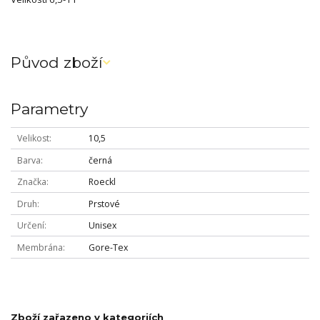
Původ zboží
Parametry
Velikost
10,5
Barva
černá
Značka
Roeckl
Druh
Prstové
Určení
Unisex
Membrána
Gore-Tex
Zboží zařazeno v kategoriích