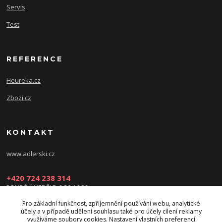
Servis
Test
REFERENCE
Heureka.cz
Zbozi.cz
KONTAKT
www.adlerski.cz
+420 724 238 314
PONDĚLÍ-NEDĚLE: 8:30-16:30
Pro základní funkčnost, zpříjemnění používání webu, analytické
eshop@adler-ski.cz
účely a v případě udělení souhlasu také pro účely cílení reklamy
využíváme soubory cookies. Nastavení vlastních preferencí