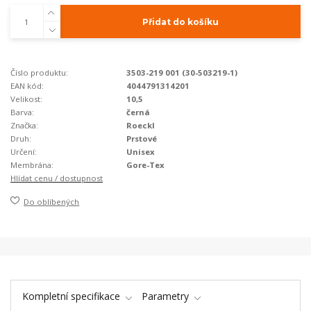
Přidat do košíku
Číslo produktu:
3503-219 001 (30-503219-1)
EAN kód:
4044791314201
Velikost:
10,5
Barva:
černá
Značka:
Roeckl
Druh:
Prstové
Určení:
Unisex
Membrána:
Gore-Tex
Hlídat cenu / dostupnost
Do oblíbených
Kompletní specifikace
Parametry