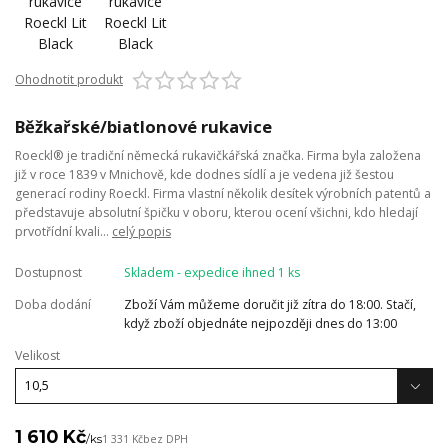
Ohodnotit produkt
Běžkařské/biatlonové rukavice
Roeckl® je tradiční německá rukavičkářská značka. Firma byla založena
již v roce 1839 v Mnichově, kde dodnes sídlí a je vedena již šestou
generací rodiny Roeckl. Firma vlastní několik desítek výrobních patentů a
představuje absolutní špičku v oboru, kterou ocení všichni, kdo hledají
prvotřídní kvali...
celý popis
Dostupnost
Skladem - expedice ihned 1 ks
Doba dodání
Zboží Vám můžeme doručit již zítra do 18:00. Stačí,
když zboží objednáte nejpozději dnes do 13:00
Velikost
1 610 Kč
/
ks
1 331 Kč
bez DPH