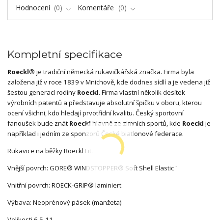
Hodnocení
0
Komentáře
0
Kompletní specifikace
Roeckl
® je tradiční německá rukavičkářská značka. Firma byla
založena již v roce 1839 v Mnichově, kde dodnes sídlí a je vedena již
šestou generací rodiny
Roeckl
. Firma vlastní několik desítek
výrobních patentů a představuje absolutní špičku v oboru, kterou
ocení všichni, kdo hledají prvotřídní kvalitu. Český sportovní
fanoušek bude znát
Roeckl
hlavně ze zimních sportů, kde
Roeckl
je
například i jedním ze sponzorů České biatlonové federace.
Rukavice na běžky Roeckl Lit.
Vnější povrch:
GORE® WINDSTOPPER® Soft Shell Elastic¨
Vnitřní povrch:
ROECK-GRIP® laminiert
Výbava: Neoprénový pásek (manžeta)
Velikosti 6,5-11