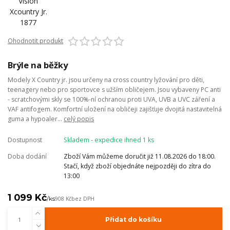
Ohodnotit produkt
Brýle na běžky
Modely X Country jr. jsou určeny na cross country lyžování pro děti,
teenagery nebo pro sportovce s užším obličejem. Jsou vybaveny PC anti
- scratchovými skly se 100%-ní ochranou proti UVA, UVB a UVC záření a
VAF antifogem. Komfortní uložení na obličeji zajišťuje dvojitá nastavitelná
guma a hypoaler...
celý popis
Dostupnost
Skladem - expedice ihned 1 ks
Doba dodání
Zboží Vám můžeme doručit již 11.08.2026 do 18:00.
Stačí, když zboží objednáte nejpozději do zítra do
13:00
1 099 Kč
/
ks
908 Kč
bez DPH
Přidat do košíku