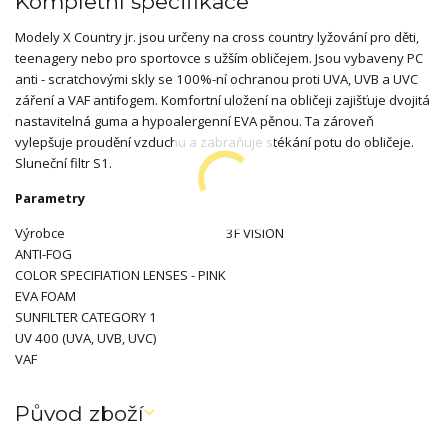
Kompletní specifikace
Modely X Country jr. jsou určeny na cross country lyžování pro děti,
teenagery nebo pro sportovce s užším obličejem. Jsou vybaveny PC
anti - scratchovými skly se 100%-ní ochranou proti UVA, UVB a UVC
záření a VAF antifogem. Komfortní uložení na obličeji zajišťuje dvojitá
nastavitelná guma a hypoalergenní EVA pěnou. Ta zároveň
vylepšuje proudění vzduchu a zabraňuje stékání potu do obličeje.
Sluneční filtr S1.
Parametry
Výrobce
3F VISION
ANTI-FOG
COLOR SPECIFIATION LENSES - PINK
EVA FOAM
SUNFILTER CATEGORY 1
UV 400 (UVA, UVB, UVC)
VAF
Původ zboží