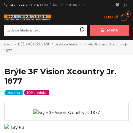
+420 724 238 314
PONDĚLÍ-NEDĚLE: 8:30-16:30
0
0,00 Kč
Menu
Úvod
BĚŽECKÉ LYŽOVÁNÍ
Brýle na běžky
Brýle 3F Vision Xcountry Jr.
1877
Brýle 3F Vision Xcountry Jr.
1877
Novinka
TOP produkt