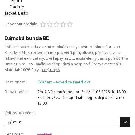
Ohodnotit produkt
Dámská bunda BD
Softshellová bunda z velmi odolné tkaniny s větruodolnou úpravou.
Klasický střih, strečové panely pro větší pohyblivost, předtvarované
rukávy. Reflexní detaily, dvě kapsy na zip, nastavitelný pas, zipy YKK. The
Bionic Finish Eco - finální voděopudivá a nešpinivá úprava materiálu.
Materiál: 100% Poly...
celý popis
Dostupnost
Skladem - expedice ihned 2 ks
Doba dodání
Zboží Vám můžeme doručit již 11.08.2026 do 18:00.
Stačí, když zboží objednáte nejpozději do zítra do
13:00
Velikost oblečení
Cena před
2 390 Kč