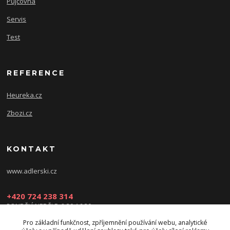
Půjčovna
Servis
Test
REFERENCE
Heureka.cz
Zbozi.cz
KONTAKT
www.adlerski.cz
+420 724 238 314
PONDĚLÍ-NEDĚLE: 8:30-16:30
Pro základní funkčnost, zpříjemnění používání webu, analytické
eshop@adler-ski.cz