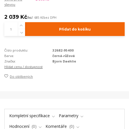
slevou
2 039 Kč
/
ks
1 685 Kč
bez DPH
Přidat do košíku
Číslo produktu:
32682-95400
Barva:
černá-růžová
Značka:
Bjorn Daehlie
Hlídat cenu / dostupnost
Do oblíbených
Kompletní specifikace
Parametry
Hodnocení
0
Komentáře
0