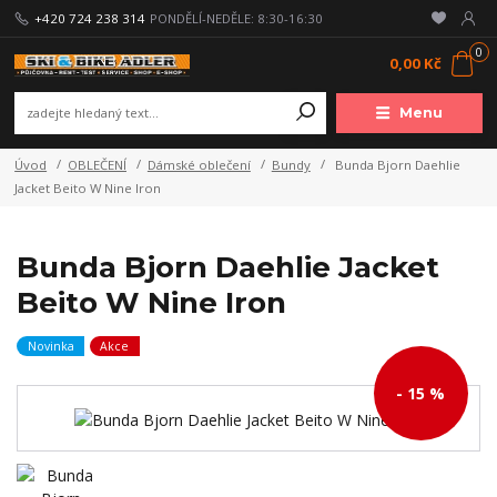
+420 724 238 314
PONDĚLÍ-NEDĚLE: 8:30-16:30
0
0,00 Kč
Menu
Úvod
OBLEČENÍ
Dámské oblečení
Bundy
Bunda Bjorn Daehlie
Jacket Beito W Nine Iron
Bunda Bjorn Daehlie Jacket
Beito W Nine Iron
Novinka
Akce
- 15 %