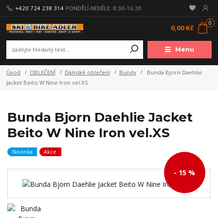
+420 724 238 314
PONDĚLÍ-NEDĚLE: 8:30-16:30
0
0,00 Kč
Menu
Úvod
OBLEČENÍ
Dámské oblečení
Bundy
Bunda Bjorn Daehlie
Jacket Beito W Nine Iron vel.XS
Bunda Bjorn Daehlie Jacket
Beito W Nine Iron vel.XS
Novinka
Akce
- 15 %