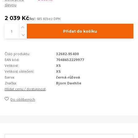
slevou
2 039 Kč
/
ks
1 685 Kč
bez DPH
Přidat do košíku
Číslo produktu:
32682-95400
EAN kód:
7048652229977
Velikost:
XS
Velikost oblečení:
XS
Barva:
černá-růžová
Značka:
Bjorn Daehlie
Hlídat cenu / dostupnost
Do oblíbených