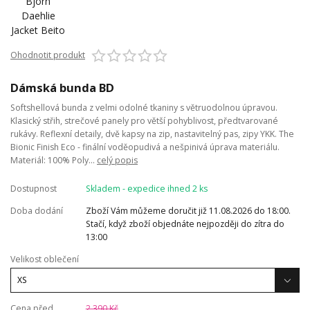
Ohodnotit produkt
Dámská bunda BD
Softshellová bunda z velmi odolné tkaniny s větruodolnou úpravou.
Klasický střih, strečové panely pro větší pohyblivost, předtvarované
rukávy. Reflexní detaily, dvě kapsy na zip, nastavitelný pas, zipy YKK. The
Bionic Finish Eco - finální voděopudivá a nešpinivá úprava materiálu.
Materiál: 100% Poly...
celý popis
Dostupnost
Skladem - expedice ihned 2 ks
Doba dodání
Zboží Vám můžeme doručit již 11.08.2026 do 18:00.
Stačí, když zboží objednáte nejpozději do zítra do
13:00
Velikost oblečení
Cena před
2 390 Kč