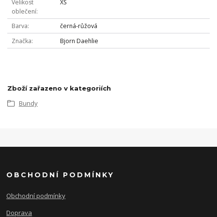
Velikost
XS
oblečení
Barva
černá-růžová
Značka
Bjorn Daehlie
Zboží zařazeno v kategoriích
Bundy
OBCHODNÍ PODMÍNKY
Obchodní podmínky
Doprava