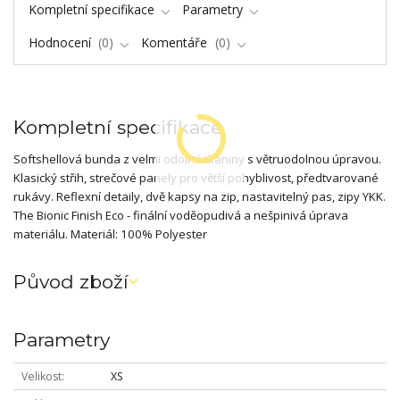
Kompletní specifikace
Parametry
Hodnocení
0
Komentáře
0
Kompletní specifikace
Softshellová bunda z velmi odolné tkaniny s větruodolnou úpravou.
Klasický střih, strečové panely pro větší pohyblivost, předtvarované
rukávy. Reflexní detaily, dvě kapsy na zip, nastavitelný pas, zipy YKK.
The Bionic Finish Eco - finální voděopudivá a nešpinivá úprava
materiálu. Materiál: 100% Polyester
Původ zboží
Parametry
Velikost
XS