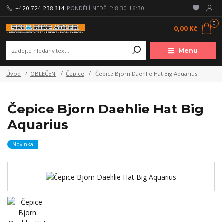
+420 724 238 314
PONDĚLÍ-NEDĚLE: 8:30-16:30
0
0,00 Kč
Menu
Úvod
OBLEČENÍ
Čepice
Čepice Bjorn Daehlie Hat Big Aquarius
Čepice Bjorn Daehlie Hat Big
Aquarius
Novinka