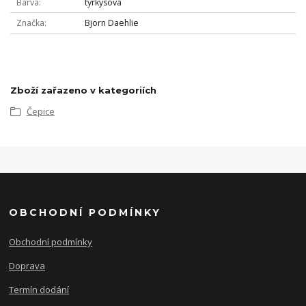
Barva
tyrkysová
Značka
Bjorn Daehlie
Zboží zařazeno v kategoriích
Čepice
OBCHODNÍ PODMÍNKY
Obchodní podmínky
Doprava
Termín dodání