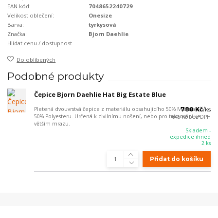
EAN kód:
7048652240729
Velikost oblečení:
Onesize
Barva:
tyrkysová
Značka:
Bjorn Daehlie
Hlídat cenu / dostupnost
Do oblíbených
Podobné produkty
Čepice Bjorn Daehlie Hat Big Estate Blue
Pletená dvouvrstvá čepice z materiálu obsahujícího 50% Merina a
780 Kč
/
ks
50% Polyesteru. Určená k civilnímu nošení, nebo pro trénování ve
645 Kč
bez DPH
větším mrazu.
Skladem -
expedice ihned
2 ks
Přidat do košíku