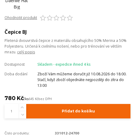
Ohodnotit produkt
Čepice BJ
Pletená dvouvrstvá čepice z materiálu obsahujícího 50% Merina a 50%
Polyesteru. Určená k civilnímu nošení, nebo pro trénování ve větším
mrazu.
celý popis
Dostupnost
Skladem - expedice ihned 4 ks
Doba dodání
Zboží Vám můžeme doručit již 10.08.2026 do 18:00.
Stačí, když zboží objednáte nejpozději do zítra do
13:00
780 Kč
/
ks
645 Kč
bez DPH
Přidat do košíku
Číslo produktu:
331012-24700