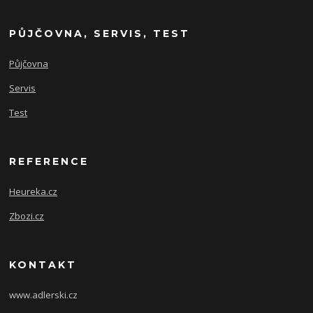
PŮJČOVNA, SERVIS, TEST
Půjčovna
Servis
Test
REFERENCE
Heureka.cz
Zbozi.cz
KONTAKT
www.adlerski.cz