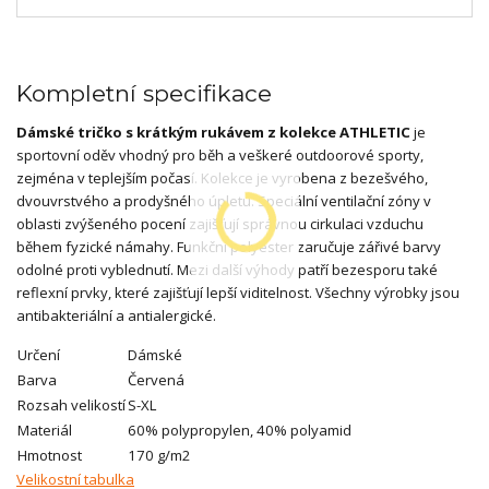
Kompletní specifikace
Dámské tričko s krátkým rukávem z kolekce ATHLETIC
je
sportovní oděv vhodný pro běh a veškeré outdoorové sporty,
zejména v teplejším počasí. Kolekce je vyrobena z bezešvého,
dvouvrstvého a prodyšného úpletu. Speciální ventilační zóny v
oblasti zvýšeného pocení zajišťují správnou cirkulaci vzduchu
během fyzické námahy. Funkční polyester zaručuje zářivé barvy
odolné proti vyblednutí. Mezi další výhody patří bezesporu také
reflexní prvky, které zajišťují lepší viditelnost. Všechny výrobky jsou
antibakteriální a antialergické.
Určení
Dámské
Barva
Červená
Rozsah velikostí
S-XL
Materiál
60% polypropylen, 40% polyamid
Hmotnost
170 g/m2
Velikostní tabulka