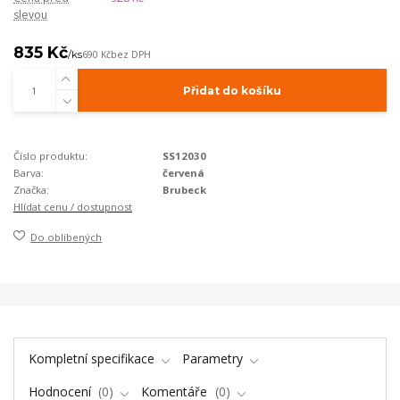
slevou
835 Kč
/
ks
690 Kč
bez DPH
Přidat do košíku
Číslo produktu:
SS12030
Barva:
červená
Značka:
Brubeck
Hlídat cenu / dostupnost
Do oblíbených
Kompletní specifikace
Parametry
Hodnocení
0
Komentáře
0