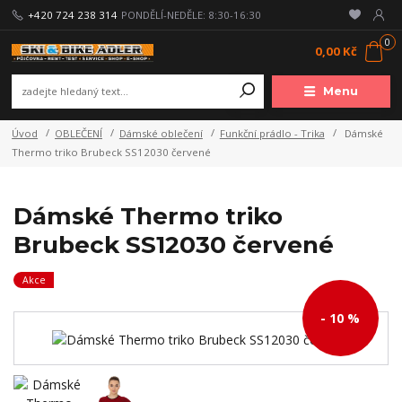
+420 724 238 314
PONDĚLÍ-NEDĚLE: 8:30-16:30
0
0,00 Kč
Menu
Úvod
OBLEČENÍ
Dámské oblečení
Funkční prádlo - Trika
Dámské
Thermo triko Brubeck SS12030 červené
Dámské Thermo triko
Brubeck SS12030 červené
Akce
- 10 %