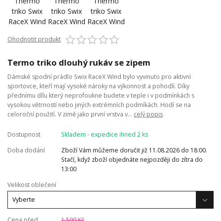
Ohodnotit produkt
Termo triko dlouhý rukáv se zipem
Dámské spodní prádlo Swix RaceX Wind bylo vyvinuto pro aktivní
sportovce, kteří mají vysoké nároky na výkonnost a pohodlí. Díky
přednímu dílu který neprofoukne budete v teple i v podmínkách s
vysokou větrností nebo jiných extrémních podmíkách. Hodí se na
celoroční použití. V zimě jako první vrstva v...
celý popis
Dostupnost
Skladem - expedice ihned 2 ks
Doba dodání
Zboží Vám můžeme doručit již 11.08.2026 do 18:00.
Stačí, když zboží objednáte nejpozději do zítra do
13:00
Velikost oblečení
Cena před
1 590 Kč