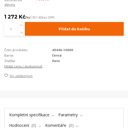
slevou
1 272 Kč
/
ks
1 051 Kč
bez DPH
Přidat do košíku
Číslo produktu:
40446-10000
Barva:
černá
Značka:
Swix
Hlídat cenu / dostupnost
Do oblíbených
Kompletní specifikace
Parametry
Hodnocení
0
Komentáře
0