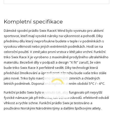
Kompletní specifikace
Dámské spodní prádlo Swix RaceX Wind bylo vyvinuto pro aktivní
sportovce, kteří mají vysoké nároky na výkonnost a pohodlí. Díky
přednímu dílu který neprofoukne budete v teple i v podmínkách s
vysokou větrností nebo jiných extrémních podmíkách. Hodí se na
celoroční použití. V zimě jako první vrstva v létě jako vrchní. Funkční
triko Swix Race X je vyrobeno z maximálně prodyšného ultralehkého
materiálu. Bezešvé díly v podpaží a design "X fit" zaručí, že vám
bude triko Swix Race X perfektně sedět. Díky technologii která
předchází žmolkování a úpravě proti zápachu bude vaše triko stále
jako nové. Triko bylo navrženo do mírných zimních a chladných
letních podmínek. Doporučená teplota v zimním období 5°C / - 4°C.
Funkční prádlo Swix bylo vyvinuto tak, aby fungovalo při nejvyšší
fyzické námaze jak při tréninku, tak během závodů. efektivně odvádí
vlhkost a rychle schne. Funkční prádlo Swix je testováno a
používáno Norskými Národními týmy a dalšími špičkovými atlety.