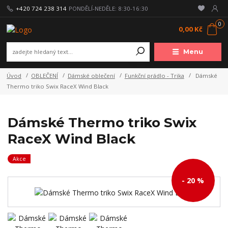
+420 724 238 314
PONDĚLÍ-NEDĚLE: 8:30-16:30
0
0,00 Kč
Menu
Úvod
OBLEČENÍ
Dámské oblečení
Funkční prádlo - Trika
Dámské
Thermo triko Swix RaceX Wind Black
Dámské Thermo triko Swix
RaceX Wind Black
Akce
- 20 %