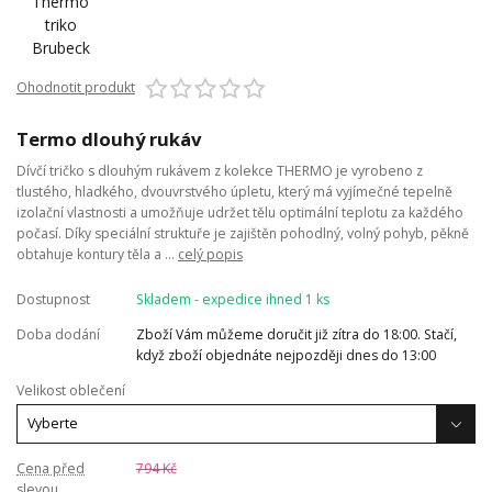
Ohodnotit produkt
Termo dlouhý rukáv
Dívčí tričko s dlouhým rukávem z kolekce THERMO je vyrobeno z
tlustého, hladkého, dvouvrstvého úpletu, který má vyjímečné tepelně
izolační vlastnosti a umožňuje udržet tělu optimální teplotu za každého
počasí. Díky speciální struktuře je zajištěn pohodlný, volný pohyb, pěkně
obtahuje kontury těla a ...
celý popis
Dostupnost
Skladem - expedice ihned 1 ks
Doba dodání
Zboží Vám můžeme doručit již zítra do 18:00. Stačí,
když zboží objednáte nejpozději dnes do 13:00
Velikost oblečení
Cena před
794 Kč
slevou