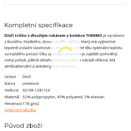
Kompletní specifikace
Dívčí tričko s dlouhým rukávem z kolekce THERMO
je vyrobeno
z tlustého, hladkého, dvouvrstvého úpletu, který má vyjímečné
tepelně izolační vlastnosti a umožňuje udržet tělu optimální teplotu
za každého počasí. Díky speciální struktuře je zajištěn pohodlný,
volný pohyb, pěkně obtahuje kontury těla a odvádí vlhkost. Má
atntibakteriální a antialergické vlastnosti.
Určení
Dívčí
Barva
Limetová
Velikost
92/98-128/134
Materiál
52% polypropylen, 45% polyamid, 3% elastan
Hmotnost
178 g/m2
Velikostní tabulka
Původ zboží