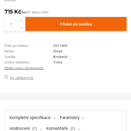
715 Kč
/
ks
591 Kč
bez DPH
Přidat do košíku
Číslo produktu:
LS11450
Barva:
žlutá
Značka:
Brubeck
Určení oblečení:
Triko
Hlídat cenu / dostupnost
Do oblíbených
Kompletní specifikace
Parametry
Hodnocení
0
Komentáře
0