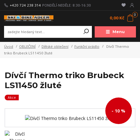
+420 724 238 314
PONDĚLÍ-NEDĚLE: 8:30-16:30
0
0,00 Kč
Menu
Úvod
OBLEČENÍ
Dětské oblečení
Funkční prádlo
Dívčí Thermo
triko Brubeck LS11450 žluté
Dívčí Thermo triko Brubeck
LS11450 žluté
Akce
- 10 %