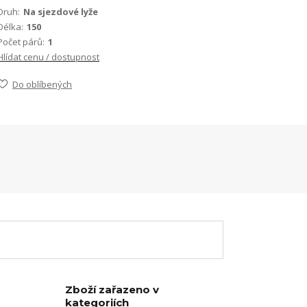
Druh:
Na sjezdové lyže
Délka:
150
Počet párů:
1
Hlídat cenu / dostupnost
Do oblíbených
Zboží zařazeno v
kategoriích