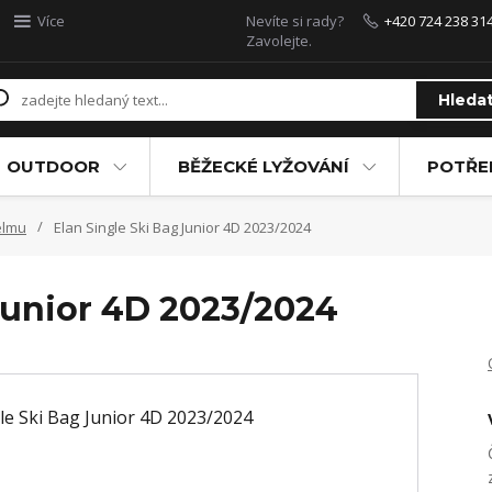
Více
Nevíte si rady?
+420 724 238 31
Zavolejte.
Hleda
OUTDOOR
BĚŽECKÉ LYŽOVÁNÍ
POTŘEB
elmu
Elan Single Ski Bag Junior 4D 2023/2024
Junior 4D 2023/2024