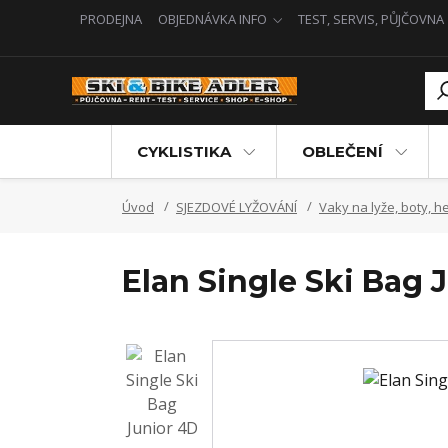
PRODEJNA
OBJEDNÁVKA INFO
TEST, SERVIS, PŮJČOVNA
CYKLISTIKA
OBLEČENÍ
Úvod
SJEZDOVÉ LYŽOVÁNÍ
Vaky na lyže, boty, h
Elan Single Ski Bag 