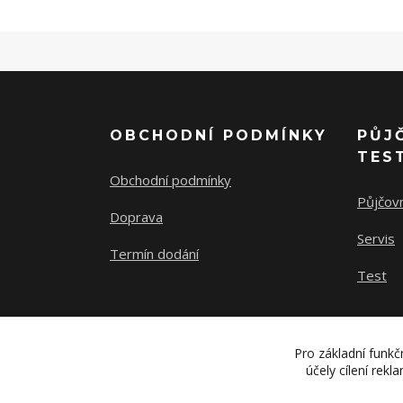
OBCHODNÍ PODMÍNKY
PŮJ
TES
Obchodní podmínky
Půjčov
Doprava
Servis
Termín dodání
Test
Pro základní funkč
účely cílení rek