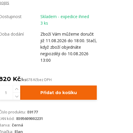
popis
Dostupnost
Skladem - expedice ihned
3 ks
Doba dodání
Zboží Vám můžeme doručit
již 11.08.2026 do 18:00. Stačí,
když zboží objednáte
nejpozději do 10.08.2026
13:00
820 Kč
/
ks
678 Kč
bez DPH
Přidat do košíku
Číslo produktu:
E0177
EAN kód:
8595609002231
Barva:
černá
Značka:
Elan