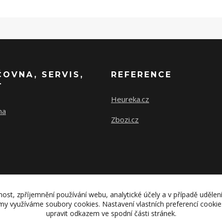
ČOVNA, SERVIS,
REFERENCE
T
Heureka.cz
na
Zbozi.cz
nost, zpříjemnění používání webu, analytické účely a v případě udělen
lamy využíváme soubory cookies. Nastavení vlastních preferencí cooki
upravit odkazem ve spodní části stránek.