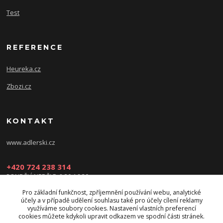
Test
REFERENCE
Heureka.cz
Zbozi.cz
KONTAKT
www.adlerski.cz
+420 724 238 314
PONDĚLÍ-NEDĚLE: 8:30-16:30
Pro základní funkčnost, zpříjemnění používání webu, analytické
eshop@adler-ski.cz
účely a v případě udělení souhlasu také pro účely cílení reklamy
využíváme soubory cookies. Nastavení vlastních preferencí
cookies můžete kdykoli upravit odkazem ve spodní části stránek.