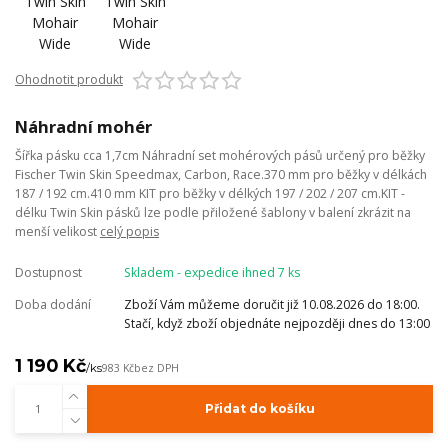
Ohodnotit produkt
Náhradní mohér
Šířka pásku cca 1,7cm Náhradní set mohérových pásů určený pro běžky
Fischer Twin Skin Speedmax, Carbon, Race.370 mm pro běžky v délkách
187 / 192 cm.410 mm KIT pro běžky v délkých 197 / 202 / 207 cm.KIT -
délku Twin Skin pásků lze podle přiložené šablony v balení zkrázit na
menší velikost
celý popis
Dostupnost
Skladem - expedice ihned 7 ks
Doba dodání
Zboží Vám můžeme doručit již 10.08.2026 do 18:00.
Stačí, když zboží objednáte nejpozději dnes do 13:00
1 190 Kč
/
ks
983 Kč
bez DPH
Přidat do košíku