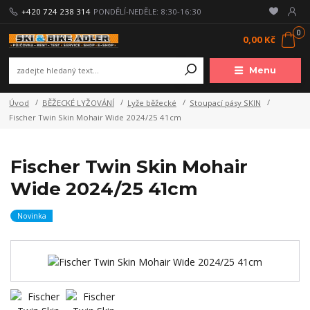
+420 724 238 314
PONDĚLÍ-NEDĚLE: 8:30-16:30
0
0,00 Kč
Menu
Úvod
BĚŽECKÉ LYŽOVÁNÍ
Lyže běžecké
Stoupací pásy SKIN
Fischer Twin Skin Mohair Wide 2024/25 41cm
Fischer Twin Skin Mohair
Wide 2024/25 41cm
Novinka