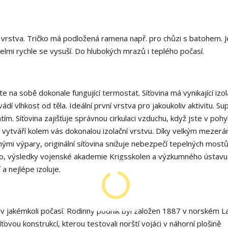
í vrstva. Tričko má podložená ramena např. pro chůzi s batohem. J
velmi rychle se vysuší. Do hlubokých mrazů i teplého počasí.
na sobě dokonale fungující termostat. Síťovina má vynikající izol
ádí vlhkost od těla. Ideální první vrstva pro jakoukoliv aktivitu. Su
m. Síťovina zajišťuje správnou cirkulaci vzduchu, když jste v pohy
a vytváří kolem vás dokonalou izolační vrstvu. Díky velkým mezer
mi výpary, originální síťovina snižuje nebezpečí tepelných mostů
, výsledky vojenské akademie Krigsskolen a výzkumného ústavu 
a nejlépe izoluje.
 v jakémkoli počasí. Rodinný podnik byl založen 1887 v norském La
síťovou konstrukcí, kterou testovali norští vojáci v náhorní plošině