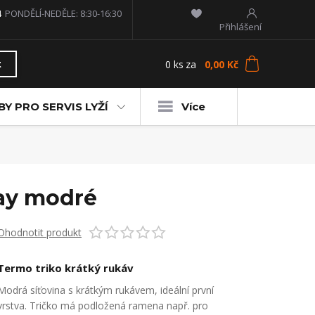
4
PONDĚLÍ-NEDĚLE: 8:30-16:30
Přihlášení
0
ks
za
0,00 Kč
t
Y PRO SERVIS LYŽÍ
Více
lay modré
Ohodnotit produkt
Termo triko krátký rukáv
Modrá síťovina s krátkým rukávem, ideální první
vrstva. Tričko má podložená ramena např. pro