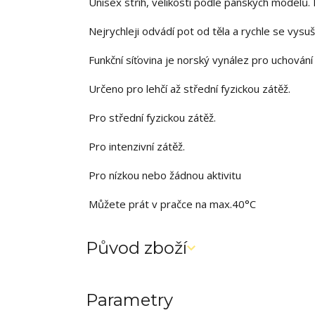
Unisex střih, velikosti podle pánských modelů
Nejrychleji odvádí pot od těla a rychle se vysuší
Funkční síťovina je norský vynález pro uchování v
Určeno pro lehčí až střední fyzickou zátěž.
Pro střední fyzickou zátěž.
Pro intenzivní zátěž.
Pro nízkou nebo žádnou aktivitu
Můžete prát v pračce na max.40°C
Původ zboží
Parametry