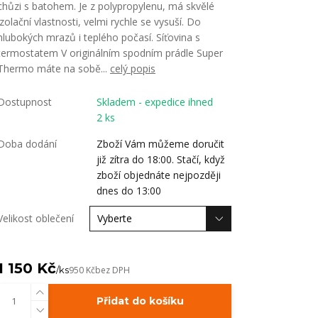
chůzi s batohem. Je z polypropylenu, má skvělé
izolační vlastnosti, velmi rychle se vysuší. Do
hlubokých mrazů i teplého počasí. Síťovina s
termostatem V originálním spodním prádle Super
Thermo máte na sobě...
celý popis
Dostupnost
Skladem - expedice ihned
2 ks
Doba dodání
Zboží Vám můžeme doručit
již zítra do 18:00. Stačí, když
zboží objednáte nejpozději
dnes do 13:00
Velikost oblečení
1 150 Kč
/
ks
950 Kč
bez DPH
Přidat do košíku