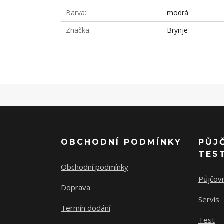
Barva
modrá
Značka
Brynje
OBCHODNÍ PODMÍNKY
PŮJ
TES
Obchodní podmínky
Půjčov
Doprava
Servis
Termín dodání
Test