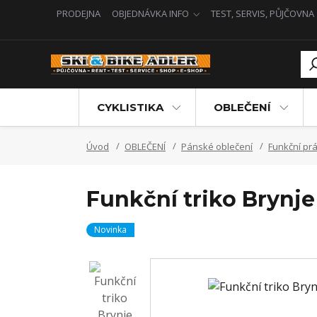
PRODEJNA
OBJEDNÁVKA INFO
TEST, SERVIS, PŮJČOVNA
CYKLISTIKA
OBLEČENÍ
Úvod
OBLEČENÍ
Pánské oblečení
Funkční prá
Funkční triko Brynj
Novinka