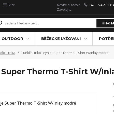
Více
Nevíte si rady?
+420 724 238 31
Zavolejte.
Hleda
OUTDOOR
BĚŽECKÉ LYŽOVÁNÍ
POTŘEB
dlo - Trika
Funkční triko Brynje Super Thermo T-Shirt W/Inlay modré
e Super Thermo T-Shirt W/In