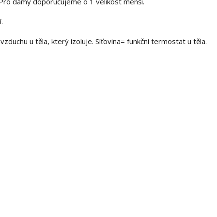
. Pro dámy doporučujeme o 1 velikost menší.
.
zduchu u těla, který izoluje. Síťovina= funkční termostat u těla.