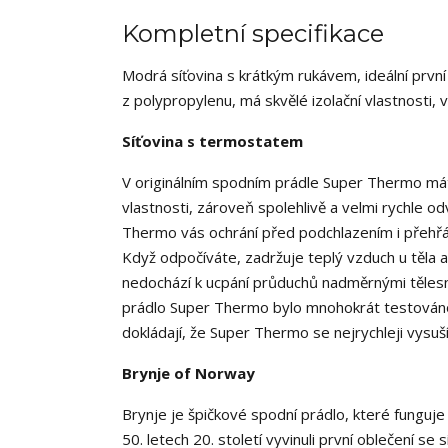
Kompletní specifikace
Modrá síťovina s krátkým rukávem, ideální prvn
z polypropylenu, má skvělé izolační vlastnosti, 
Síťovina s termostatem
V originálním spodním prádle Super Thermo máte 
vlastnosti, zároveň spolehlivě a velmi rychle odv
Thermo vás ochrání před podchlazením i přehřátí
Když odpočíváte, zadržuje teplý vzduch u těla 
nedochází k ucpání průduchů nadměrnými tělesný
prádlo Super Thermo bylo mnohokrát testováno
dokládají, že Super Thermo se nejrychleji vysuší 
Brynje of Norway
Brynje je špičkové spodní prádlo, které funguje
50. letech 20. století vyvinuli první oblečení se 