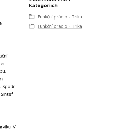
kategoriích
Funkční prádlo - Trika
e
Funkční prádlo - Trika
ační
per
bu.
ám
. Spodní
Sintef
rviku. V