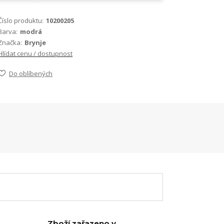
Číslo produktu:
10200205
Barva:
modrá
Značka:
Brynje
Hlídat cenu / dostupnost
Do oblíbených
Zboží zařazeno v