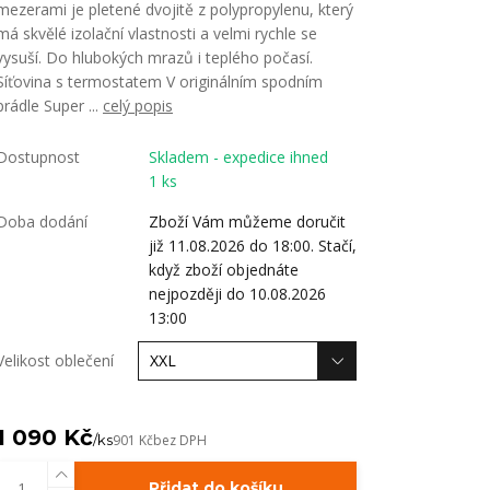
mezerami je pletené dvojitě z polypropylenu, který
má skvělé izolační vlastnosti a velmi rychle se
vysuší. Do hlubokých mrazů i teplého počasí.
Síťovina s termostatem V originálním spodním
prádle Super ...
celý popis
Dostupnost
Skladem - expedice ihned
1 ks
Doba dodání
Zboží Vám můžeme doručit
již 11.08.2026 do 18:00. Stačí,
když zboží objednáte
nejpozději do 10.08.2026
13:00
Velikost oblečení
1 090 Kč
/
ks
901 Kč
bez DPH
Přidat do košíku