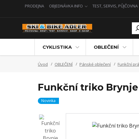
PRODEJNA
OBJEDNÁVKA INFO
TEST, SERVIS, PŮJČOVNA
CYKLISTIKA
OBLEČENÍ
Úvod
OBLEČENÍ
Pánské oblečení
Funkční prá
Funkční triko Brynj
Novinka