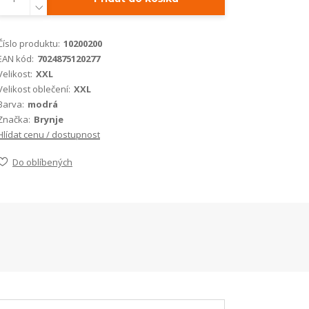
Číslo produktu:
10200200
EAN kód:
7024875120277
Velikost:
XXL
Velikost oblečení:
XXL
Barva:
modrá
Značka:
Brynje
Hlídat cenu / dostupnost
Do oblíbených