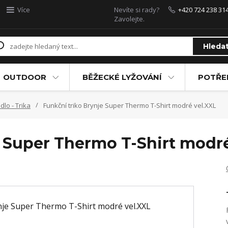
Více
Nevíte si rady?
+420 724 238 31
Zavolejte.
Hleda
OUTDOOR
BĚŽECKÉ LYŽOVÁNÍ
POTŘEB
dlo - Trika
Funkční triko Brynje Super Thermo T-Shirt modré vel.XXL
e Super Thermo T-Shirt modré