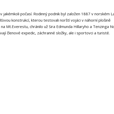
 v jakémkoli počasí. Rodinný podnik byl založen 1887 v norském La
síťovou konstrukcí, kterou testovali norští vojáci v náhorní plošině
 na Mt.Everestu, chránilo už Sira Edmunda Hillaryho a Tenzinga 
í členové expedic, záchranné složky, ale i sportovci a turisté.