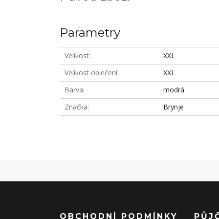
Parametry
Velikost
XXL
Velikost oblečení
XXL
Barva
modrá
Značka
Brynje
OBCHODNÍ PODMÍNKY
PŮJ