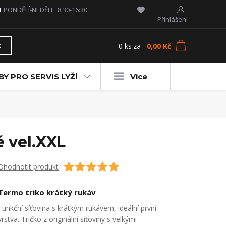
4
PONDĚLÍ-NEDĚLE: 8:30-16:30
Přihlášení
0
ks
za
0,00 Kč
t
Y PRO SERVIS LYŽÍ
Více
 vel.XXL
Ohodnotit produkt
Termo triko krátký rukáv
Funkční síťovina s krátkým rukávem, ideální první
vrstva. Tričko z originální síťoviny s velkými