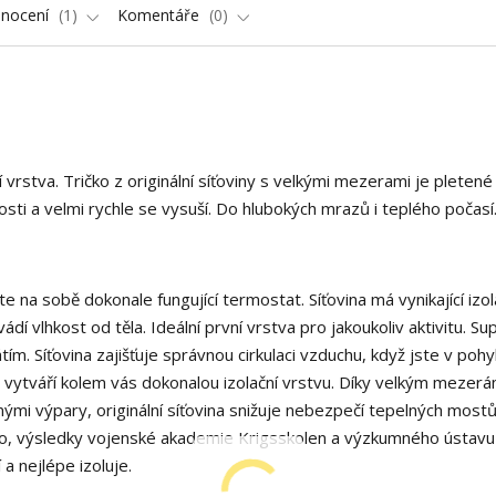
nocení
1
Komentáře
0
 vrstva. Tričko z originální síťoviny s velkými mezerami je pletené
osti a velmi rychle se vysuší. Do hlubokých mrazů i teplého počasí
na sobě dokonale fungující termostat. Síťovina má vynikající izol
ádí vlhkost od těla. Ideální první vrstva pro jakoukoliv aktivitu. Su
m. Síťovina zajišťuje správnou cirkulaci vzduchu, když jste v pohy
a vytváří kolem vás dokonalou izolační vrstvu. Díky velkým mezer
mi výpary, originální síťovina snižuje nebezpečí tepelných mostů
, výsledky vojenské akademie Krigsskolen a výzkumného ústavu 
a nejlépe izoluje.