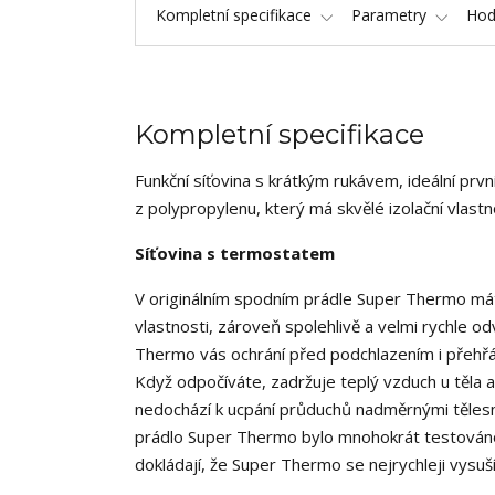
Kompletní specifikace
Parametry
Hod
Kompletní specifikace
Funkční síťovina s krátkým rukávem, ideální první
z polypropylenu, který má skvělé izolační vlastn
Síťovina s termostatem
V originálním spodním prádle Super Thermo máte 
vlastnosti, zároveň spolehlivě a velmi rychle odv
Thermo vás ochrání před podchlazením i přehřátí
Když odpočíváte, zadržuje teplý vzduch u těla 
nedochází k ucpání průduchů nadměrnými tělesný
prádlo Super Thermo bylo mnohokrát testováno
dokládají, že Super Thermo se nejrychleji vysuší 