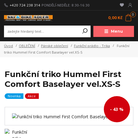
+420 724 238 314
PONDĚLÍ-NEDĚLE: 8:30-16:30
0
0,00 Kč
Menu
Úvod
OBLEČENÍ
Pánské oblečení
Funkční prádlo - Trika
Funkční
triko Hummel First Comfort Baselayer vel.XS-S
Funkční triko Hummel First
Comfort Baselayer vel.XS-S
Novinka
Akce
- 43 %