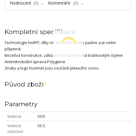
Hodnocení
0
Komentáře
0
Kompletní specifikace
Technologie hmlFIT, díky níž oblečení skvěle padne a je velmi
příjemné
Bezešvá konstrukce, základní vrstva pletená trubkovitým stylem
Antimikrobiální úprava Polygiene
Znaky a logo hummel jsou součástí pletacího vzoru
Původ zboží
Parametry
Velikost
XS/S
Velikost
XS-S
oblečení