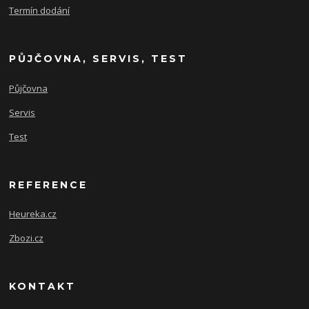
Termín dodání
PŮJČOVNA, SERVIS, TEST
Půjčovna
Servis
Test
REFERENCE
Heureka.cz
Zbozi.cz
KONTAKT