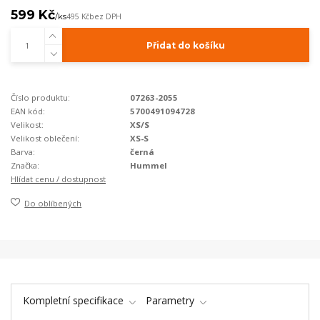
599 Kč
/
ks
495 Kč
bez DPH
Přidat do košíku
Číslo produktu:
07263-2055
EAN kód:
5700491094728
Velikost:
XS/S
Velikost oblečení:
XS-S
Barva:
černá
Značka:
Hummel
Hlídat cenu / dostupnost
Do oblíbených
Kompletní specifikace
Parametry