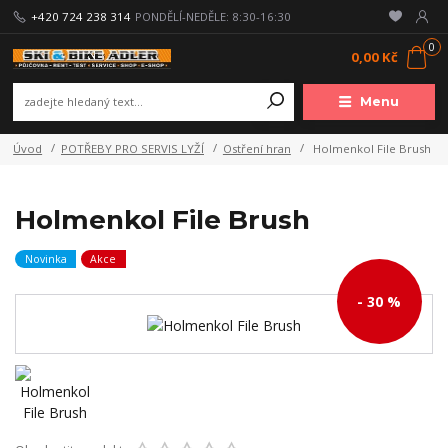
+420 724 238 314
PONDĚLÍ-NEDĚLE: 8:30-16:30
0
0,00 Kč
Menu
Úvod
POTŘEBY PRO SERVIS LYŽÍ
Ostření hran
Holmenkol File Brush
Holmenkol File Brush
Novinka
Akce
- 30 %