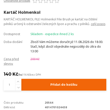
Ohodnotit produkt
Kartáč Holmenkol
KARTÁČ HOLMENKOL FILE Holmenkol File Brush je kartáč na čištění
pilníků určený k odstranění železných špon a prachu z pilníků.
celý popis
Dostupnost
Skladem - expedice ihned 2 ks
Doba dodání
Zboží Vám můžeme doručit již 11.08.2026 do 18:00.
Stačí, když zboží objednáte nejpozději do zítra do
13:00
Cena před
200 Kč
slevou
140 Kč
/
ks
116 Kč
bez DPH
Přidat do košíku
Číslo produktu:
20564
EAN kód:
4014701024438