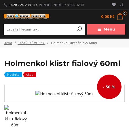
+420 724 238 314
PONDĚLÍ-NEDĚLE: 8:30-16:30
0
0,00 Kč
Menu
Úvod
LYŽAŘSKÉ VOSKY
Holmenkol klistr fialový 60ml
Holmenkol klistr fialový 60ml
Novinka
Akce
- 50 %