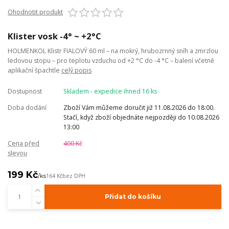
Ohodnotit produkt
Klister vosk -4° ~ +2°C
HOLMENKOL Klistr FIALOVÝ 60 ml – na mokrý, hrubozrnný sníh a zmrzlou
ledovou stopu – pro teplotu vzduchu od +2 °C do -4 °C – balení včetně
aplikační špachtle
celý popis
Dostupnost
Skladem - expedice ihned 16 ks
Doba dodání
Zboží Vám můžeme doručit již 11.08.2026 do 18:00.
Stačí, když zboží objednáte nejpozději do 10.08.2026
13:00
Cena před
400 Kč
slevou
199 Kč
/
ks
164 Kč
bez DPH
Přidat do košíku