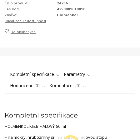
Číslo produktu:
24236
EAN kód:
4250081610810
Značka:
Holmenkol
Hlídat cenu / dostupnost
Do oblíbených
Kompletní specifikace
Parametry
Hodnocení
0
Komentáře
0
Kompletní specifikace
HOLMENKOL Klistr FIALOVÝ 60 ml
– na mokrý, hrubozrnný sníh a zmrzlou ledovou stopu