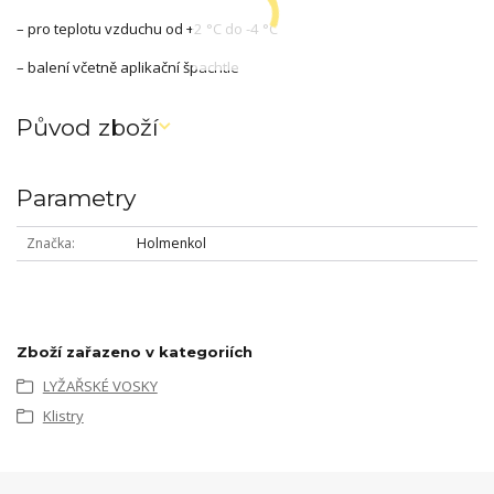
– pro teplotu vzduchu od +2 °C do -4 °C
– balení včetně aplikační špachtle
Původ zboží
Parametry
Značka
Holmenkol
Zboží zařazeno v kategoriích
LYŽAŘSKÉ VOSKY
Klistry