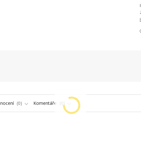
nocení
0
Komentáře
0