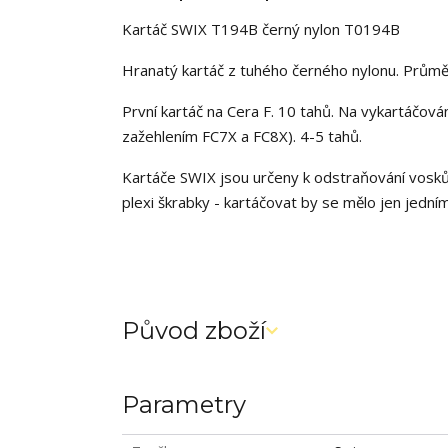
Kartáč SWIX T194B černý nylon T0194B
Hranatý kartáč z tuhého černého nylonu. Prům
První kartáč na Cera F. 10 tahů. Na vykartáčov
zažehlením FC7X a FC8X). 4-5 tahů.
Kartáče SWIX jsou určeny k odstraňování vosků z
plexi škrabky - kartáčovat by se mělo jen jední
Původ zboží
Parametry