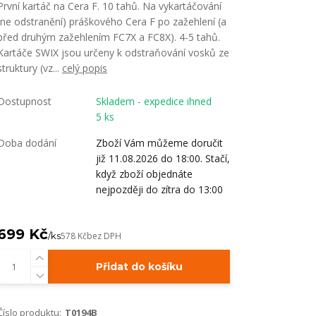
První kartáč na Cera F. 10 tahů. Na vykartáčování
(ne odstranění) práškového Cera F po zažehlení (a
před druhým zažehlením FC7X a FC8X). 4-5 tahů.
Kartáče SWIX jsou určeny k odstraňování vosků ze
struktury (vz...
celý popis
Dostupnost
Skladem - expedice ihned
5 ks
Doba dodání
Zboží Vám můžeme doručit
již 11.08.2026 do 18:00. Stačí,
když zboží objednáte
nejpozději do zítra do 13:00
699 Kč
/
ks
578 Kč
bez DPH
Přidat do košíku
Číslo produktu:
T0194B