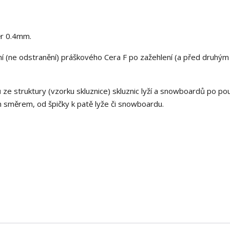
ěr 0.4mm.
ání (ne odstranění) práškového Cera F po zažehlení (a před druhým
e struktury (vzorku skluznice) skluznic lyží a snowboardů po pou
m směrem, od špičky k patě lyže či snowboardu.