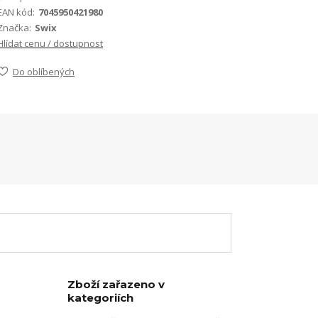
EAN kód:
7045950421980
Značka:
Swix
Hlídat cenu / dostupnost
Do oblíbených
Zboží zařazeno v
kategoriích