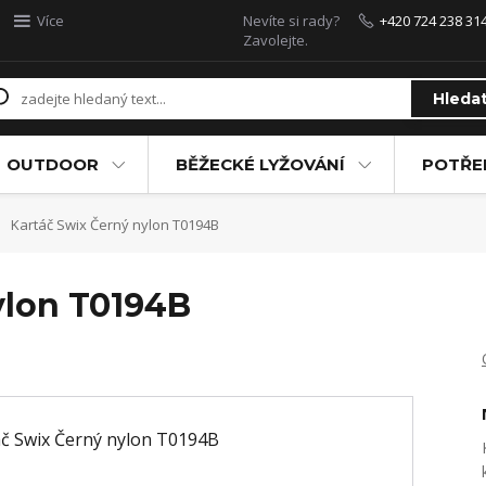
Více
Nevíte si rady?
+420 724 238 31
Zavolejte.
Hleda
OUTDOOR
BĚŽECKÉ LYŽOVÁNÍ
POTŘEB
Kartáč Swix Černý nylon T0194B
ylon T0194B