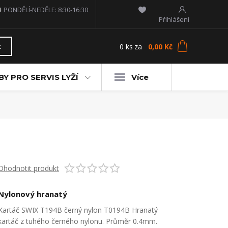
4
PONDĚLÍ-NEDĚLE: 8:30-16:30
Přihlášení
0
ks
za
0,00 Kč
t
Y PRO SERVIS LYŽÍ
Více
Ohodnotit produkt
Nylonový hranatý
Kartáč SWIX T194B černý nylon T0194B Hranatý
kartáč z tuhého černého nylonu. Průměr 0.4mm.