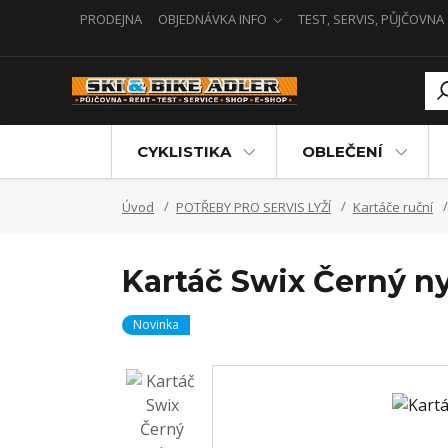
PRODEJNA
OBJEDNÁVKA INFO
TEST, SERVIS, PŮJČOVNA
CYKLISTIKA
OBLEČENÍ
Úvod
POTŘEBY PRO SERVIS LYŽÍ
Kartáče ruční
Kartáč Swix Černý n
Novinka