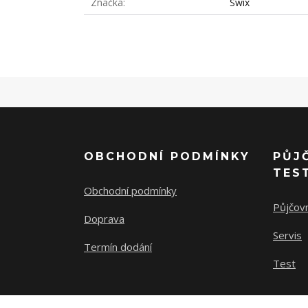
Značka
Swix
OBCHODNÍ PODMÍNKY
PŮJ
TES
Obchodní podmínky
Půjčov
Doprava
Servis
Termín dodání
Test