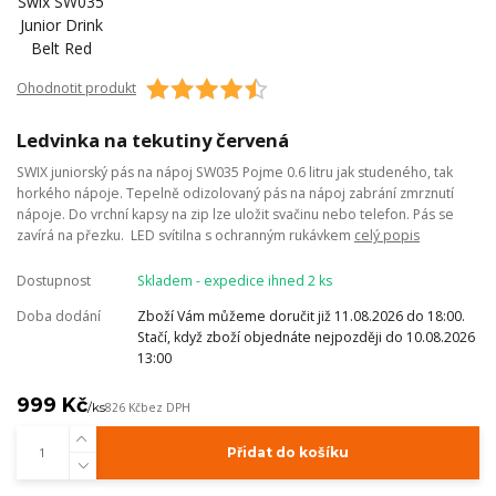
Ohodnotit produkt
Ledvinka na tekutiny červená
SWIX juniorský pás na nápoj SW035 Pojme 0.6 litru jak studeného, tak
horkého nápoje. Tepelně odizolovaný pás na nápoj zabrání zmrznutí
nápoje. Do vrchní kapsy na zip lze uložit svačinu nebo telefon. Pás se
zavírá na přezku. LED svítilna s ochranným rukávkem
celý popis
Dostupnost
Skladem - expedice ihned 2 ks
Doba dodání
Zboží Vám můžeme doručit již 11.08.2026 do 18:00.
Stačí, když zboží objednáte nejpozději do 10.08.2026
13:00
999 Kč
/
ks
826 Kč
bez DPH
Přidat do košíku