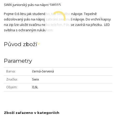
SWIX juniorský pás na nápoj SW035
Pojme 0.6 litru jak studeného, tak horkého nápoje. Tepelně
odizolovaný pás na nápoj zabrání zmrznutí nápoje. Do vrchní kapsy
na zip lze uložit svačinu nebo telefon. Pás se zavírá na přezku. LED
svítilna s ochranným rukávkem
Původ zboží
Parametry
Barva
černá-červená
Značka
Swix
Objem
0,6L
Zboží zařazeno v kategoriích