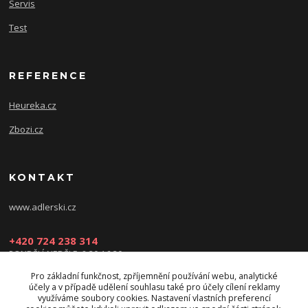
Servis
Test
REFERENCE
Heureka.cz
Zbozi.cz
KONTAKT
www.adlerski.cz
+420 724 238 314
PONDĚLÍ-NEDĚLE: 8:30-16:30
Pro základní funkčnost, zpříjemnění používání webu, analytické
eshop@adler-ski.cz
účely a v případě udělení souhlasu také pro účely cílení reklamy
využíváme soubory cookies. Nastavení vlastních preferencí