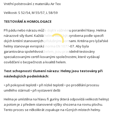
Vnitřní polstrování z materiálu Air Tex
Velikosti: S 52/54, M 55/57, L 58/59
TESTOVÁNÍ A HOMOLOGACE
Při pádu nebo nárazu může dojít k vážnému poranění hlavy. Helma
nárazové síly tlumí. Každá helma musí být vyrobena podle specifi
ckých kritérií stanovených příslušnými normami. Kritéria pro lyžařské
helmy stanovuje evropská norma EN 1077-07. Aby byla
garantována spolehlivost helem, jsou pravidelně testovány
specializovanými certifi kovanými společnostmi, které vydávají
osvědčení o bezpečnosti a kvalitě helem.
Test schopnosti tlumení nárazu: Helmy jsou testovány při
následujících podmínkách:
• při pokojové teplotě • při nízké teplotě • po prodělání procesu
umělého stárnutí • při vystavení dešti
Helma je umístěna na hlavu fi guríny (která odpovídá velikosti helmy)
a potom je z předem stanovené výšky shozena na rovnu plochu.
Tento proces se několikrát zopakuje na různých místech helmy.