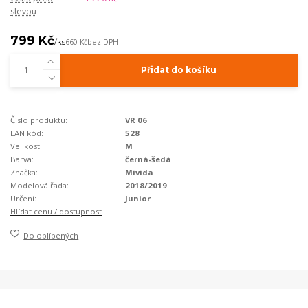
slevou
799 Kč
/
ks
660 Kč
bez DPH
Přidat do košíku
Číslo produktu:
VR 06
EAN kód:
528
Velikost:
M
Barva:
černá-šedá
Značka:
Mivida
Modelová řada:
2018/2019
Určení:
Junior
Hlídat cenu / dostupnost
Do oblíbených