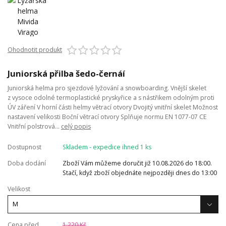
Ohodnotit produkt
Juniorská přilba šedo-černáí
Juniorská helma pro sjezdové lyžování a snowboarding. Vnější skelet
z vysoce odolné termoplastické pryskyřice a s nástřikem odolným proti
ÚV záření V horní části helmy větrací otvory Dvojitý vnitřní skelet Možnost
nastavení velikosti Boční větrací otvory Splňuje normu EN 1077-07 CE
Vnitřní polstrová...
celý popis
Dostupnost
Skladem - expedice ihned 1 ks
Doba dodání
Zboží Vám můžeme doručit již 10.08.2026 do 18:00.
Stačí, když zboží objednáte nejpozději dnes do 13:00
Velikost
Cena před
1 220 Kč