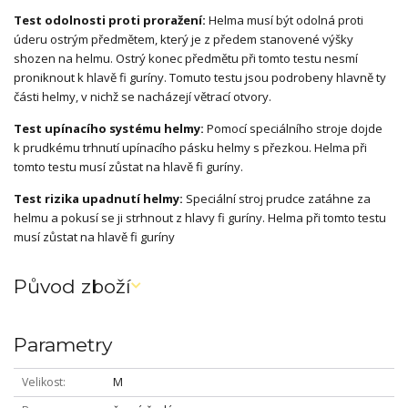
Test odolnosti proti proražení:
Helma musí být odolná proti
úderu ostrým předmětem, který je z předem stanovené výšky
shozen na helmu. Ostrý konec předmětu při tomto testu nesmí
proniknout k hlavě fi guríny. Tomuto testu jsou podrobeny hlavně ty
části helmy, v nichž se nacházejí větrací otvory.
Test upínacího systému helmy:
Pomocí speciálního stroje dojde
k prudkému trhnutí upínacího pásku helmy s přezkou. Helma při
tomto testu musí zůstat na hlavě fi guríny.
Test rizika upadnutí helmy:
Speciální stroj prudce zatáhne za
helmu a pokusí se ji strhnout z hlavy fi guríny. Helma při tomto testu
musí zůstat na hlavě fi guríny
Původ zboží
Parametry
Velikost
M