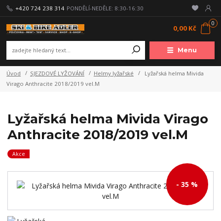
+420 724 238 314
PONDĚLÍ-NEDĚLE: 8:30-16:30
0
0,00 Kč
Menu
Úvod
SJEZDOVÉ LYŽOVÁNÍ
Helmy lyžařské
Lyžařská helma Mivida
Virago Anthracite 2018/2019 vel.M
Lyžařská helma Mivida Virago
Anthracite 2018/2019 vel.M
Akce
- 35 %