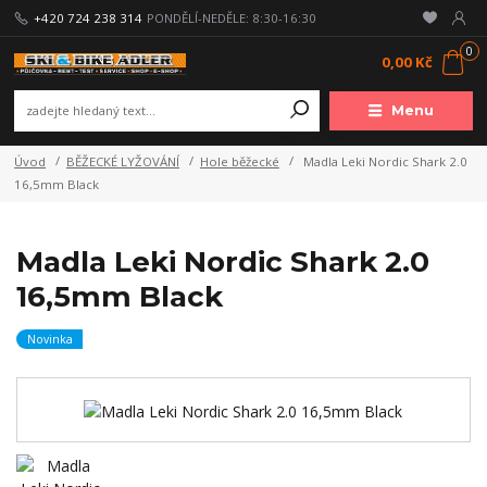
+420 724 238 314
PONDĚLÍ-NEDĚLE: 8:30-16:30
0
0,00 Kč
Menu
Úvod
BĚŽECKÉ LYŽOVÁNÍ
Hole běžecké
Madla Leki Nordic Shark 2.0
16,5mm Black
Madla Leki Nordic Shark 2.0
16,5mm Black
Novinka