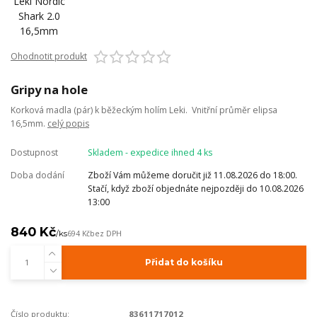
Ohodnotit produkt
Gripy na hole
Korková madla (pár) k běžeckým holím Leki. Vnitřní průměr elipsa
16,5mm.
celý popis
Dostupnost
Skladem - expedice ihned 4 ks
Doba dodání
Zboží Vám můžeme doručit již 11.08.2026 do 18:00.
Stačí, když zboží objednáte nejpozději do 10.08.2026
13:00
840 Kč
/
ks
694 Kč
bez DPH
Přidat do košíku
Číslo produktu:
83611717012