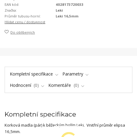
EAN kód:
4028173720033
Značka:
Leki
Průměr tubusu-horní:
Leki 16,5mm
Hlídat cenu / dostupnost
Do oblíbených
Kompletní specifikace
Parametry
Hodnocení
0
Komentáře
0
Kompletní specifikace
Korková madla (pár) k běžeckým holím Leki. Vnitřní průměr elipsa
16,5mm.