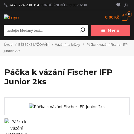
+420 724 238 314
PONDĚLÍ-NEDĚLE: 8:30-16:30
0
0,00 Kč
Menu
Úvod
BĚŽECKÉ LYŽOVÁNÍ
Vázání na běžky
Páčka k vázání Fischer IFP
Junior 2ks
Páčka k vázání Fischer IFP
Junior 2ks