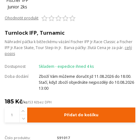
Ohodnotit produkt
Turnlock IFP, Turnamic
Náhradní páčka k běžeckému vázání Fischer IFP Jr.Race Classic a Fischer
IFP Jr.Race Skate, Tour Step-In Jr. Barva páčky: žlutá Cena je za pár.
celý
popis
Dostupnost
Skladem - expedice ihned 4 ks
Doba dodání
Zboží Vám můžeme doručit již 11.08.2026 do 18:00.
Stačí, když zboží objednáte nejpozději do 10.08.2026
13:00
185 Kč
/
ks
153 Kč
bez DPH
Přidat do košíku
Číslo produktu:
S91017