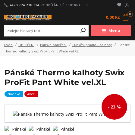
+420 724 238 314
PONDĚLÍ-NEDĚLE: 8:30-16:30
0
0,00 Kč
Menu
Úvod
OBLEČENÍ
Pánské oblečení
Funkční prádlo - Kalhoty
Pánské
Thermo kalhoty Swix ProFit Pant White vel.XL
Pánské Thermo kalhoty Swix
ProFit Pant White vel.XL
Novinka
Akce
- 23 %