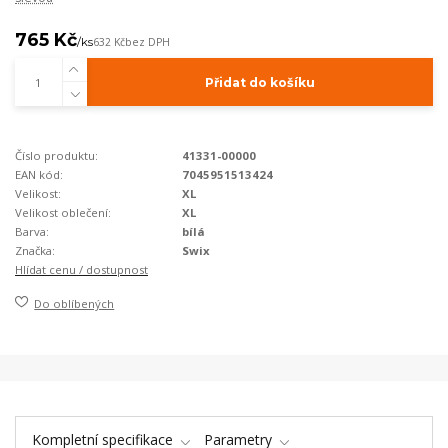
765 Kč
/
ks
632 Kč
bez DPH
Přidat do košíku
Číslo produktu:
41331-00000
EAN kód:
7045951513424
Velikost:
XL
Velikost oblečení:
XL
Barva:
bílá
Značka:
Swix
Hlídat cenu / dostupnost
Do oblíbených
Kompletní specifikace
Parametry