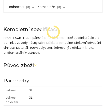
Hodnocení
0
Komentáře
0
Kompletní specifikace
PRO FIT Swix 41331 pánské je funkční, technické spodní prádlo pro
trénink a závody. Těsný střih. Měkké a pohodlné. Efektivní odvádění
vlhkosti. Materiál: 100% polyester, žebrovaný s efektem knotu,
antibakteriální vlastnosti.
Původ zboží
Parametry
Velikost
XL
Velikost
XL
oblečení