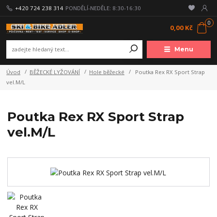
+420 724 238 314
PONDĚLÍ-NEDĚLE: 8:30-16:30
0
0,00 Kč
Menu
Úvod
BĚŽECKÉ LYŽOVÁNÍ
Hole běžecké
Poutka Rex RX Sport Strap
vel.M/L
Poutka Rex RX Sport Strap
vel.M/L