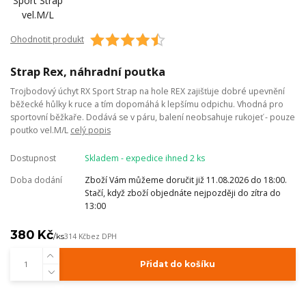
Ohodnotit produkt
Strap Rex, náhradní poutka
Trojbodový úchyt RX Sport Strap na hole REX zajišťuje dobré upevnění
běžecké hůlky k ruce a tím dopomáhá k lepšímu odpichu. Vhodná pro
sportovní běžkaře. Dodává se v páru, balení neobsahuje rukojeť - pouze
poutko vel.M/L
celý popis
Dostupnost
Skladem - expedice ihned 2 ks
Doba dodání
Zboží Vám můžeme doručit již 11.08.2026 do 18:00.
Stačí, když zboží objednáte nejpozději do zítra do
13:00
380 Kč
/
ks
314 Kč
bez DPH
Přidat do košíku