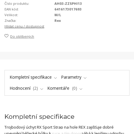
Číslo produktu:
AH03-ZZSPHI13
EAN kód:
6416173017693
Velikost:
M/L
Značka:
Rex
Hlídat cenu / dostupnost
Do oblíbených
Kompletní specifikace
Parametry
Hodnocení
2
Komentáře
0
Kompletní specifikace
Trojbodový úchyt RX Sport Strap na hole REX zajišťuje dobré
upevnění běžecké hůlky k ruce a tím dopomáhá k lepšímu odpichu.