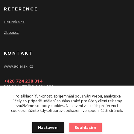
REFERENCE
Heureka.cz
Zbozi.cz
KONTAKT
www.adlerski.cz
+420 724 238 314
PONDĚLÍ-NEDĚLE: 8:30-16:30
Pro základní funkčnost, zpříjemnění používání webu, analytické
eshop@adler-ski.cz
účely a v případě udělení souhlasu také pro účely cílení reklamy
využíváme soubory cookies. Nastavení vlastních preferencí
cookies můžete kdykoli upravit odkazem ve spodní části stránek.
Nastavení
Souhlasím