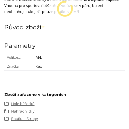
Vhodná pro sportovní běžkaře. Dodává se v páru, balení
neobsahuje rukojeť - pouze poutko vel.M/L
Původ zboží
Parametry
Velikost
M/L
Značka
Rex
Zboží zařazeno v kategoriích
Hole běžecké
Náhradní díly
Poutka - Strapy