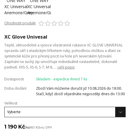
Ohodnotit produkt
XC Glove Univesal
Teplé, větruodolné a vysoce všestranné rukavice XC GLOVE UNIVERSAL
opravdu září s elastickým hřbetem ruky, pohodlnou vložkou a dlaní ze
syntetické kůže pro přesný pocit na hole při severském lyžování.
Zapínání na suchý zip umožňuje individuálně nastavitelné, dokonalé
padnutí. XXS-5, XS-6, S-7, M-8, ...
celý popis
Dostupnost
Skladem - expedice ihned 7 ks
Doba dodání
Zboží Vám můžeme doručit již 10.08.2026 do 18:00.
Stačí, když zboží objednáte nejpozději dnes do 13:00
Velikost
1 190 Kč
/
ks
983 Kč
bez DPH