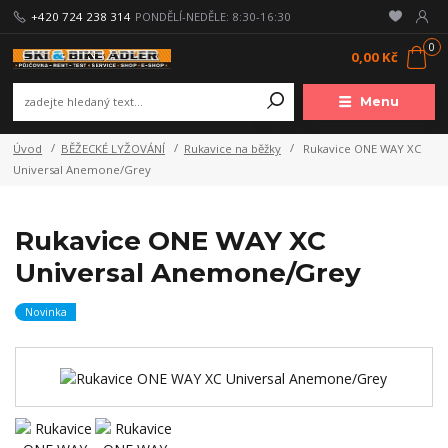
+420 724 238 314
PONDĚLÍ-NEDĚLE: 8:30-16:30
0
0,00 Kč
Menu
Úvod
BĚŽECKÉ LYŽOVÁNÍ
Rukavice na běžky
Rukavice ONE WAY XC
Universal Anemone/Grey
Rukavice ONE WAY XC
Universal Anemone/Grey
Novinka