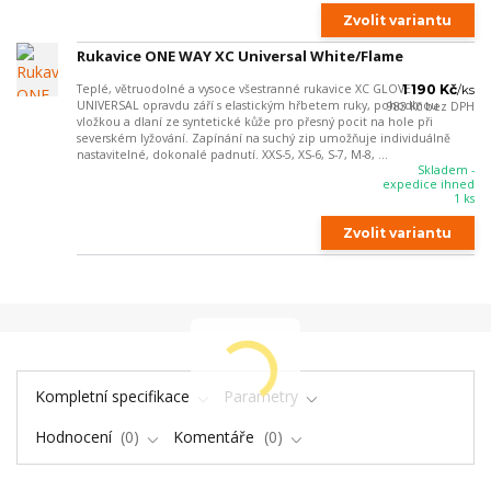
Zvolit variantu
Rukavice ONE WAY XC Universal White/Flame
Teplé, větruodolné a vysoce všestranné rukavice XC GLOVE
1 190 Kč
/
ks
UNIVERSAL opravdu září s elastickým hřbetem ruky, pohodlnou
983 Kč
bez DPH
vložkou a dlaní ze syntetické kůže pro přesný pocit na hole při
severském lyžování. Zapínání na suchý zip umožňuje individuálně
nastavitelné, dokonalé padnutí. XXS-5, XS-6, S-7, M-8, ...
Skladem -
expedice ihned
1 ks
Zvolit variantu
Kompletní specifikace
Parametry
Hodnocení
0
Komentáře
0