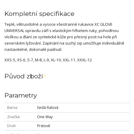
Kompletní specifikace
Teplé, větruodolné a vysoce všestranné rukavice XC GLOVE
UNIVERSAL opravdu září s elastickým hřbetem ruky, pohodlnou
vložkou a dlaní ze syntetické kůže pro přesný pocit na hole při
severském lyžování. Zapínání na suchý zip umožňuje individuálně
nastavitelné, dokonalé padnutí.
XXS-5, XS-6, S-7, M-8, L-9, XL-10, XXL-11, XXXL-12
Původ zboží
Parametry
Barva
šedá-fialová
Značka
One Way
Druh
Prstové