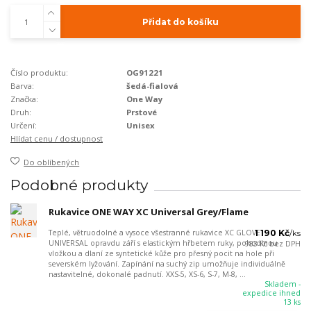
Přidat do košíku
Číslo produktu:
OG91221
Barva:
šedá-fialová
Značka:
One Way
Druh:
Prstové
Určení:
Unisex
Hlídat cenu / dostupnost
Do oblíbených
Podobné produkty
Rukavice ONE WAY XC Universal Grey/Flame
Teplé, větruodolné a vysoce všestranné rukavice XC GLOVE
1 190 Kč
/
ks
UNIVERSAL opravdu září s elastickým hřbetem ruky, pohodlnou
983 Kč
bez DPH
vložkou a dlaní ze syntetické kůže pro přesný pocit na hole při
severském lyžování. Zapínání na suchý zip umožňuje individuálně
nastavitelné, dokonalé padnutí. XXS-5, XS-6, S-7, M-8, ...
Skladem -
expedice ihned
13 ks