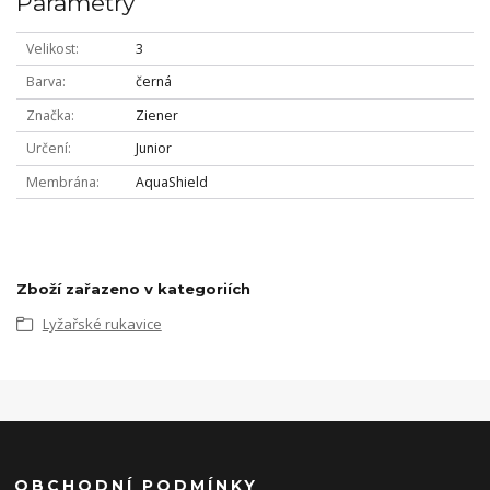
Parametry
Velikost
3
Barva
černá
Značka
Ziener
Určení
Junior
Membrána
AquaShield
Zboží zařazeno v kategoriích
Lyžařské rukavice
OBCHODNÍ PODMÍNKY