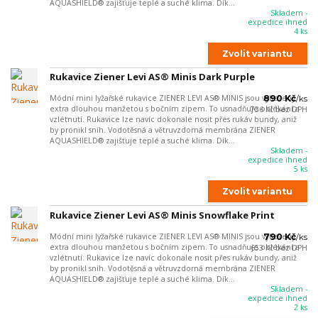
AQUASHIELD® zajišťuje teplé a suché klima. Dík...
Skladem -
expedice ihned
4 ks
Zvolit variantu
Rukavice Ziener Levi AS® Minis Dark Purple
Módní mini lyžařské rukavice ZIENER LEVI AS® MINIS jsou vybaveny
890 Kč
/
ks
extra dlouhou manžetou s bočním zipem. To usnadňuje oblékání a
736 Kč
bez DPH
vzlétnutí. Rukavice lze navíc dokonale nosit přes rukáv bundy, aniž
by pronikl sníh. Vodotěsná a větruvzdorná membrána ZIENER
AQUASHIELD® zajišťuje teplé a suché klima. Dík...
Skladem -
expedice ihned
5 ks
Zvolit variantu
Rukavice Ziener Levi AS® Minis Snowflake Print
Módní mini lyžařské rukavice ZIENER LEVI AS® MINIS jsou vybaveny
790 Kč
/
ks
extra dlouhou manžetou s bočním zipem. To usnadňuje oblékání a
653 Kč
bez DPH
vzlétnutí. Rukavice lze navíc dokonale nosit přes rukáv bundy, aniž
by pronikl sníh. Vodotěsná a větruvzdorná membrána ZIENER
AQUASHIELD® zajišťuje teplé a suché klima. Dík...
Skladem -
expedice ihned
2 ks