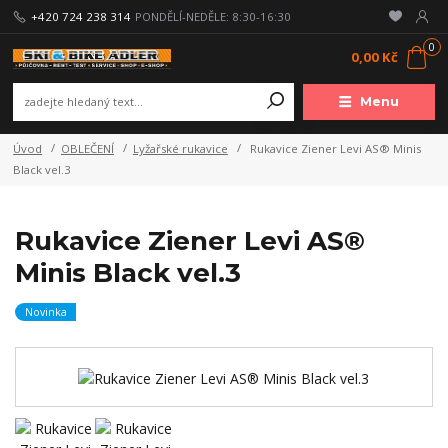
+420 724 238 314
PONDĚLÍ-NEDĚLE: 8:30-16:30
0
0,00 Kč
Menu
Úvod
OBLEČENÍ
Lyžařské rukavice
Rukavice Ziener Levi AS® Minis
Black vel.3
Rukavice Ziener Levi AS®
Minis Black vel.3
Novinka