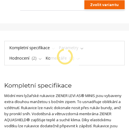
Zvolit variantu
Kompletní specifikace
Parametry
Hodnocení
2
Komentáře
0
Kompletní specifikace
Módní mini lyžařské rukavice ZIENER LEVI AS® MINIS jsou vybaveny
extra dlouhou manžetou s bočním zipem. To usnadňuje oblékání a
vzlétnutí. Rukavice lze navíc dokonale nosit přes rukáv bundy, aniž
by pronikl sníh. Vodotěsná a větruvzdorná membrána ZIENER
AQUASHIELD® zajišťuje teplé a suché klima. Díky elastickému
vodítku lze rukavice dodatečně připevnit k zápěstí. Rukavice jsou