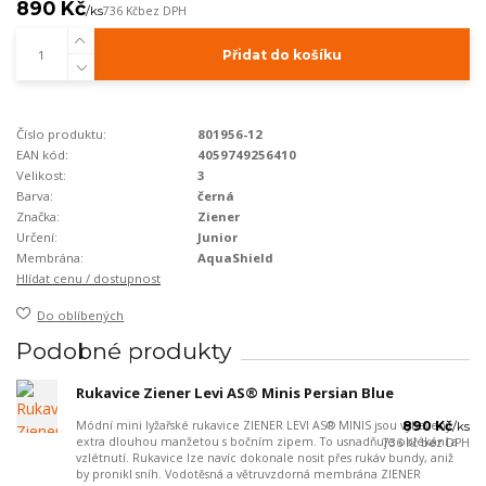
890 Kč
/
ks
736 Kč
bez DPH
Přidat do košíku
Číslo produktu:
801956-12
EAN kód:
4059749256410
Velikost:
3
Barva:
černá
Značka:
Ziener
Určení:
Junior
Membrána:
AquaShield
Hlídat cenu / dostupnost
Do oblíbených
Podobné produkty
Rukavice Ziener Levi AS® Minis Persian Blue
Módní mini lyžařské rukavice ZIENER LEVI AS® MINIS jsou vybaveny
890 Kč
/
ks
extra dlouhou manžetou s bočním zipem. To usnadňuje oblékání a
736 Kč
bez DPH
vzlétnutí. Rukavice lze navíc dokonale nosit přes rukáv bundy, aniž
by pronikl sníh. Vodotěsná a větruvzdorná membrána ZIENER