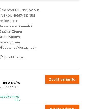
Číslo produktu:
191952-568
EAN kód:
4059749804581
Velikost:
3,5
Barva:
zelená-modrá
Značka:
Ziener
Druh:
Palcové
Určení:
Junior
Hlídat cenu / dostupnost
Do oblíbených
Zvolit variantu
690 Kč
/
ks
70 Kč
bez DPH
expedice ihned
6 ks