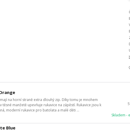
 Orange
mají na horní straně extra dlouhý zip. Díky tomu je mnohem
5
 v těsné manžetě upevňuje rukavice na zápěstí. Rukavice jsou k
ásná, moderní rukavice pro batolata a malé děti ...
Skladem - 
te Blue