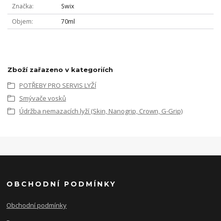
Značka
Swix
Objem
70ml
Zboží zařazeno v kategoriích
POTŘEBY PRO SERVIS LYŽÍ
Smývače vosků
Údržba nemazacích lyží (Skin, Nanogrip, Crown, G-Grip)
OBCHODNÍ PODMÍNKY
Obchodní podmínky