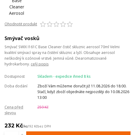
Ohodnotit produkt
Smývač vosků
Smývač SWIX I161C Base Cleaner čistič skluznic aerosol 70ml Velmi
kvalitní smývací spray na čistění skluznic a lyží. Obsahuje aerosol
neškodný k ozónové vrstvě. Jemná vůně. Dearomatizované
hydrokarbony.
celý popis
Dostupnost
Skladem - expedice ihned 8 ks
Doba dodání
Zboží Vám můžeme doručit již 11.08.2026 do 18:00.
Stačí, když zboží objednáte nejpozději do 10.08.2026
13:00
Cena před
259 Kč
slevou
232 Kč
/
ks
192 Kč
bez DPH