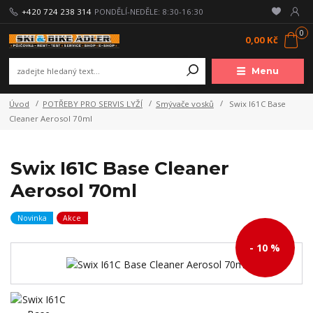
+420 724 238 314
PONDĚLÍ-NEDĚLE: 8:30-16:30
0
0,00 Kč
Menu
Úvod
POTŘEBY PRO SERVIS LYŽÍ
Smývače vosků
Swix I61C Base
Cleaner Aerosol 70ml
Swix I61C Base Cleaner
Aerosol 70ml
Novinka
Akce
- 10 %