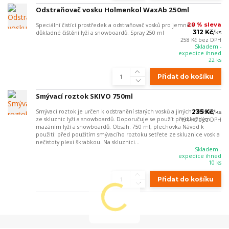
Odstraňovač vosku Holmenkol WaxAb 250ml
20 % sleva
Speciální čistící prostředek a odstraňovač vosků pro jemné a
312 Kč
/
ks
důkladné čištění lyží a snowboardů. Spray 250 ml
258 Kč
bez DPH
Skladem -
expedice ihned
22 ks
Přidat do košíku
Smývací roztok SKIVO 750ml
Smývací roztok je určen k odstranění starých vosků a jiných nečistot
235 Kč
/
ks
ze skluznic lyží a snowboardů. Doporučuje se použít před každým
194 Kč
bez DPH
mazáním lyží a snowboardů. Obsah: 750 ml, plechovka Návod k
použití: před použitím smývacího roztoku setřete ze skluznice vosk a
nečistoty plexi škrabkou. Na skluznici...
Skladem -
expedice ihned
10 ks
Přidat do košíku