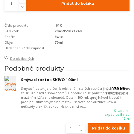
Přidat do košíku
Číslo produktu:
I61C
EAN kód:
7045951873740
Značka:
Swix
Objem:
70ml
Hlídat cenu / dostupnost
Do oblíbených
Podobné produkty
Smývací roztok SKIVO 100ml
Smývací roztok je určen k odstranění starých vosků a jiných nečistot
179 Kč
/
ks
ze skluznic lyží a snowboardů. Doporučuje se použít před každým
148 Kč
bez DPH
mazáním lyží a snowboardů. Obsah: 100 ml, sprej Návod k použití:
před použitím smývacího roztoku setřete ze skluznice vosk a
nečistoty plexi škrabkou. Na skluznici ro...
Skladem -
expedice ihned
13 ks
Přidat do košíku