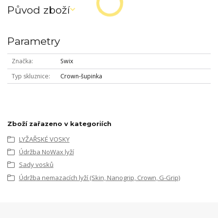
Původ zboží
Parametry
Značka
Swix
Typ skluznice
Crown-šupinka
Zboží zařazeno v kategoriích
LYŽAŘSKÉ VOSKY
Údržba NoWax lyží
Sady vosků
Údržba nemazacích lyží (Skin, Nanogrip, Crown, G-Grip)