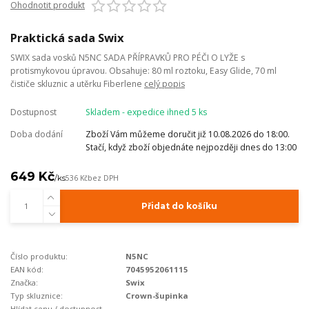
Ohodnotit produkt
Praktická sada Swix
SWIX sada vosků N5NC SADA PŘÍPRAVKŮ PRO PÉČI O LYŽE s
protismykovou úpravou. Obsahuje: 80 ml roztoku, Easy Glide, 70 ml
čističe skluznic a utěrku Fiberlene
celý popis
Dostupnost
Skladem - expedice ihned 5 ks
Doba dodání
Zboží Vám můžeme doručit již 10.08.2026 do 18:00.
Stačí, když zboží objednáte nejpozději dnes do 13:00
649 Kč
/
ks
536 Kč
bez DPH
Přidat do košíku
Číslo produktu:
N5NC
EAN kód:
7045952061115
Značka:
Swix
Typ skluznice:
Crown-šupinka
Hlídat cenu / dostupnost