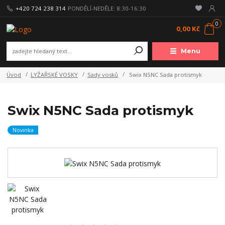
+420 724 238 314
PONDĚLÍ-NEDĚLE: 8:30-16:30
0
0,00 Kč
Menu
Úvod
LYŽAŘSKÉ VOSKY
Sady vosků
Swix N5NC Sada protismyk
Swix N5NC Sada protismyk
Novinka