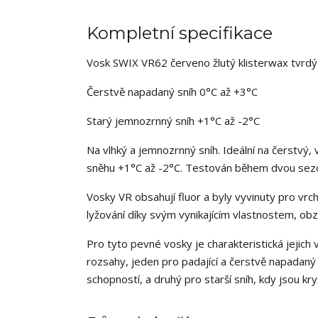
Kompletní specifikace
Vosk SWIX VR62 červeno žlutý klisterwax tvrd
Čerstvě napadaný sníh 0°C až +3°C
Starý jemnozrnný sníh +1°C až -2°C
Na vlhký a jemnozrnný sníh. Ideální na čerstvý
sněhu +1°C až -2°C. Testován během dvou sez
Vosky VR obsahují fluor a byly vyvinuty pro vr
lyžování díky svým vynikajícím vlastnostem, obzv
Pro tyto pevné vosky je charakteristická jejich 
rozsahy, jeden pro padající a čerstvě napadaný 
schopností, a druhý pro starší sníh, kdy jsou kr