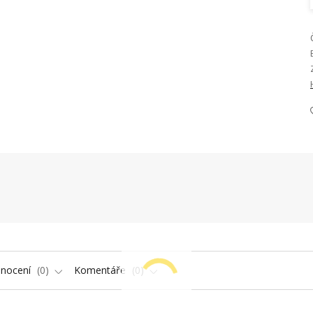
nocení
0
Komentáře
0