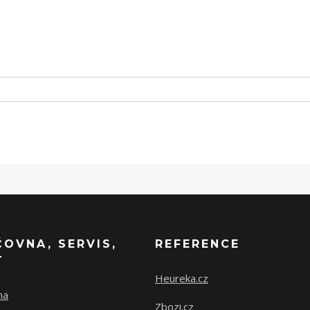
ČOVNA, SERVIS,
REFERENCE
T
Heureka.cz
na
Zbozi.cz