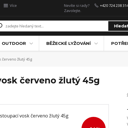
Více
Nevíte si rady?
+420 724 238 31
Zavolejte.
Hleda
OUTDOOR
BĚŽECKÉ LYŽOVÁNÍ
POTŘEB
 červeno žlutý 45g
vosk červeno žlutý 45g