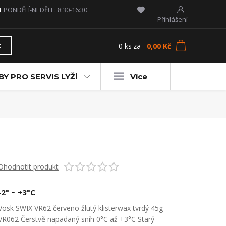
4
PONDĚLÍ-NEDĚLE: 8:30-16:30
Přihlášení
0
ks
za
0,00 Kč
t
Y PRO SERVIS LYŽÍ
Více
Ohodnotit produkt
-2° ~ +3°C
Vosk SWIX VR62 červeno žlutý klisterwax tvrdý 45g
VR062 Čerstvě napadaný sníh 0°C až +3°C Starý