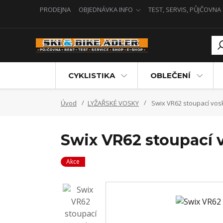
PRODEJNA
OBJEDNÁVKA INFO
TEST, SERVIS, PŮJČOVNA
CYKLISTIKA
OBLEČENÍ
Úvod
LYŽAŘSKÉ VOSKY
Swix VR62 stoupací vosk
Swix VR62 stoupací 
Akce