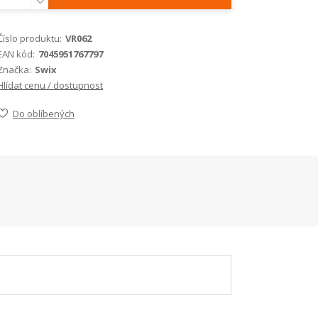
Číslo produktu:
VR062
EAN kód:
7045951767797
Značka:
Swix
Hlídat cenu / dostupnost
Do oblíbených