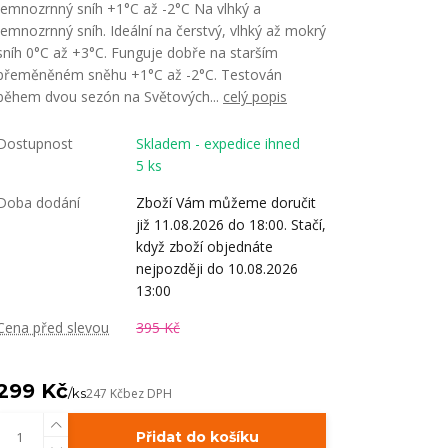
jemnozrnný sníh +1°C až -2°C Na vlhký a
jemnozrnný sníh. Ideální na čerstvý, vlhký až mokrý
sníh 0°C až +3°C. Funguje dobře na starším
přeměněném sněhu +1°C až -2°C. Testován
během dvou sezón na Světových...
celý popis
Dostupnost
Skladem - expedice ihned
5 ks
Doba dodání
Zboží Vám můžeme doručit
již 11.08.2026 do 18:00. Stačí,
když zboží objednáte
nejpozději do 10.08.2026
13:00
Cena před slevou
395 Kč
299 Kč
/
ks
247 Kč
bez DPH
Přidat do košíku