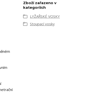
Zboží zařazeno v
kategoriích
LYŽAŘSKÉ VOSKY
Stoupací vosky
ěněném
ovním
í
netrační