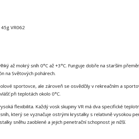
ý 45g VR062
, vlhký až mokrý sníh 0°C až +3°C. Funguje dobře na starším přem
ón na Světových pohárech.
cholové sportovce, ale zároveň se osvědčily v rekreačním a sport
lášť při teplotách okolo 0°C.
vysoká flexibilita. Každý vosk skupiny VR má dva specifické teplotn
sníh, který se vyznačuje ostrými krystalky s relativně vysokou pe
ystalky sněhu zaoblené a jejich penetrační schopnost je nižší.