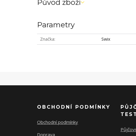
Původ zboží
Parametry
Značka
Swix
OBCHODNÍ PODMÍNKY
PŮJ
TES
Obchodní podmínky
Půjčov
Doprava