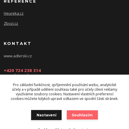
REFERENCE
Heureka.cz
Zbozi.cz
KONTAKT
www.adlerski.cz
+420 724 238 314
PONDĚLÍ-NEDĚLE: 8:30-16:30
Pro základní funkčnost, zpříjemnění používání webu, analytické
eshop@adler-ski.cz
účely a v případě udělení souhlasu také pro účely cílení reklamy
využíváme soubory cookies. Nastavení vlastních preferencí
cookies můžete kdykoli upravit odkazem ve spodní části stránek.
Nastavení
Souhlasím