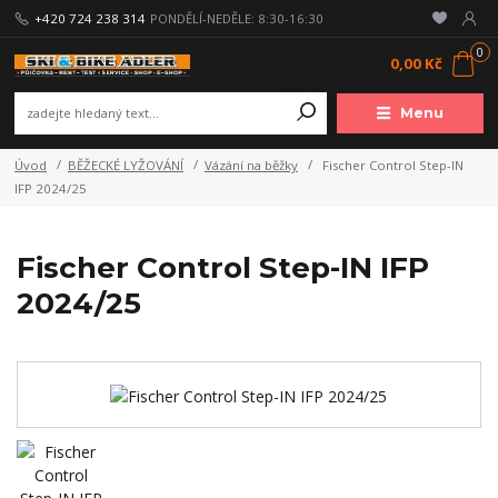
+420 724 238 314
PONDĚLÍ-NEDĚLE: 8:30-16:30
0
0,00 Kč
Menu
Úvod
BĚŽECKÉ LYŽOVÁNÍ
Vázání na běžky
Fischer Control Step-IN
IFP 2024/25
Fischer Control Step-IN IFP
2024/25