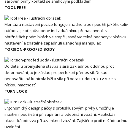
zároveň přímý kontakt se sněhovým podkladem.
TOOL FREE
Montáž a nastavení pozice funguje snadno a bez použití jakéhokoliv
nářadí a je přizpůsobené individuálnímu přenastavení i v
obtížnějších podmínkách ve stopě. Jasně viditelné hodnoty v okénku
nastavení a znatelné zapadnutí usnadňují manipulaci.
TORSION-PROOFED BODY
Do detailu promyšlená stavba s širší základnou odolnou proti
deformování, to je základ pro perfektní přenos sil. Dosud
nedosažitelná kontrola lyží a síla při odrazu jdou ruku v ruce s
nízkou hmotností.
TURN LOCK
Ergonomický design páčky s protiskluzovými prvky umožňuje
intuitivní používání při zapínání a odepínání vázání. Haptická i
akustická odezva při uzamknutí vázání. Zajištěno proti nežádoucímu
uvolnění.