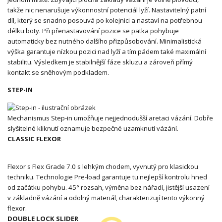
takže nic nenarušuje výkonnostní potenciál lyží. Nastavitelný patní
díl, který se snadno posouvá po kolejnici a nastaví na potřebnou
délku boty. Při přenastavování pozice se patka pohybuje
automaticky bez nutného dalšího přizpůsobování. Minimalistická
výška garantuje nízkou pozici nad lyží a tím pádem také maximální
stabilitu. Výsledkem je stabilnější fáze skluzu a zároveň přímý
kontakt se sněhovým podkladem.
STEP-IN
Mechanismus Step-in umožňuje nejjednodušší aretaci vázání. Dobře
slyšitelné kliknutí oznamuje bezpečné uzamknutí vázání.
CLASSIC FLEXOR
Flexor s Flex Grade 7.0 s lehkým chodem, vyvnutý pro klasickou
techniku. Technologie Pre-load garantuje tu nejlepší kontrolu hned
od začátku pohybu. 45° rozsah, výměna bez nářadí, jistější usazení
v základně vázání a odolný materiál, charakterizují tento výkonný
flexor.
DOUBLE LOCK SLIDER