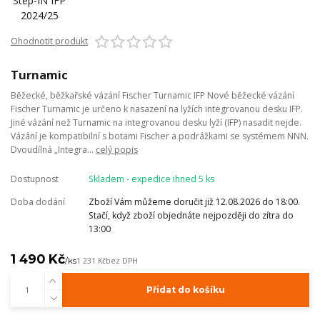
Ohodnotit produkt
Turnamic
Běžecké, běžkařské vázání Fischer Turnamic IFP Nové běžecké vázání
Fischer Turnamic je určeno k nasazení na lyžích integrovanou desku IFP.
Jiné vázání než Turnamic na integrovanou desku lyží (IFP) nasadit nejde.
Vázání je kompatibilní s botami Fischer a podrážkami se systémem NNN.
Dvoudílná „Integra...
celý popis
Dostupnost
Skladem - expedice ihned 5 ks
Doba dodání
Zboží Vám můžeme doručit již 12.08.2026 do 18:00.
Stačí, když zboží objednáte nejpozději do zítra do
13:00
1 490 Kč
/
ks
1 231 Kč
bez DPH
Přidat do košíku