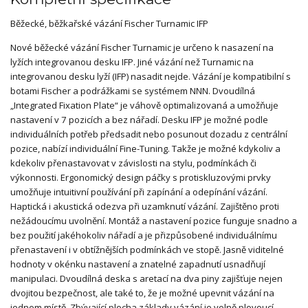
Běžecké, běžkařské vázání Fischer Turnamic IFP
Nové běžecké vázání Fischer Turnamic je určeno k nasazení na
lyžích integrovanou desku IFP. Jiné vázání než Turnamic na
integrovanou desku lyží (IFP) nasadit nejde. Vázání je kompatibilní s
botami Fischer a podrážkami se systémem NNN. Dvoudílná
„Integrated Fixation Plate“ je váhově optimalizovaná a umožňuje
nastavení v 7 pozicích a bez nářadí. Desku IFP je možné podle
individuálních potřeb předsadit nebo posunout dozadu z centrální
pozice, nabízí individuální Fine-Tuning. Takže je možné kdykoliv a
kdekoliv přenastavovat v závislosti na stylu, podmínkách či
výkonnosti. Ergonomický design páčky s protiskluzovými prvky
umožňuje intuitivní používání při zapínání a odepínání vázání.
Haptická i akustická odezva při uzamknutí vázání. Zajištěno proti
nežádoucímu uvolnění. Montáž a nastavení pozice funguje snadno a
bez použití jakéhokoliv nářadí a je přizpůsobené individuálnímu
přenastavení i v obtížnějších podmínkách ve stopě. Jasně viditelné
hodnoty v okénku nastavení a znatelné zapadnutí usnadňují
manipulaci. Dvoudílná deska s aretací na dva piny zajišťuje nejen
dvojitou bezpečnost, ale také to, že je možné upevnit vázání na
jednom místě. Zbývající plocha základy vázání je volně plovoucí,