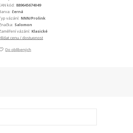
EAN kód:
889645674049
Barva:
černá
Typ vázání:
NNN/Prolink
Značka:
Salomon
Zaměření vázání:
Klasické
Hlídat cenu / dostupnost
Do oblíbených