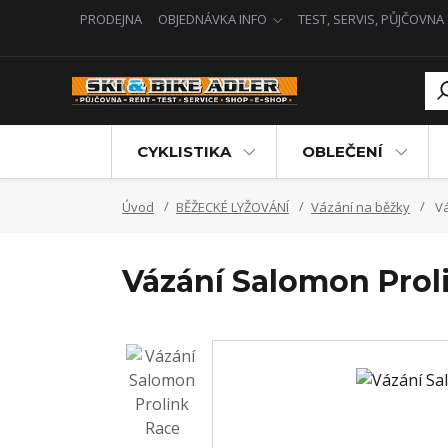
PRODEJNA
OBJEDNÁVKA INFO
TEST, SERVIS, PŮJČOVNA
CYKLISTIKA
OBLEČENÍ
Úvod
BĚŽECKÉ LYŽOVÁNÍ
Vázání na běžky
Vá
Vázání Salomon Proli