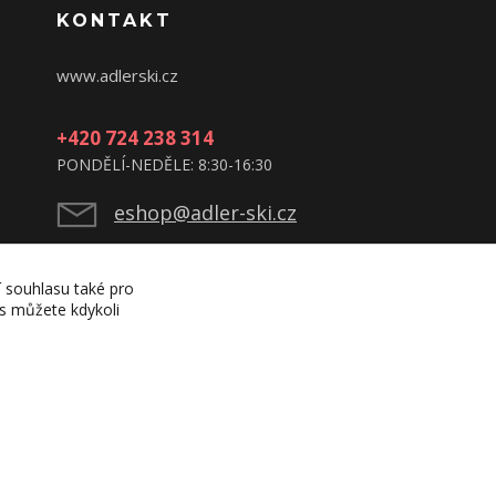
KONTAKT
www.adlerski.cz
+420 724 238 314
PONDĚLÍ-NEDĚLE: 8:30-16:30
eshop@adler-ski.cz
í souhlasu také pro
es můžete kdykoli