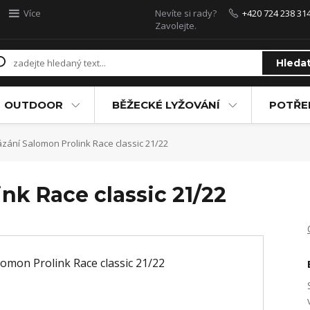
Více
Nevíte si rady?
+420 724 238 31
Zavolejte.
Hleda
OUTDOOR
BĚŽECKÉ LYŽOVÁNÍ
POTŘEB
zání Salomon Prolink Race classic 21/22
nk Race classic 21/22