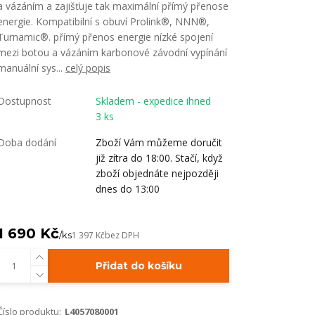
a vázáním a zajišťuje tak maximální přímý přenose
energie. Kompatibilní s obuví Prolink®, NNN®,
Turnamic®. přímý přenos energie nízké spojení
mezi botou a vázáním karbonové závodní vypínání
manuální sys...
celý popis
Dostupnost
Skladem - expedice ihned
3 ks
Doba dodání
Zboží Vám můžeme doručit
již zítra do 18:00. Stačí, když
zboží objednáte nejpozději
dnes do 13:00
1 690 Kč
/
ks
1 397 Kč
bez DPH
Přidat do košíku
Číslo produktu:
L4057080001