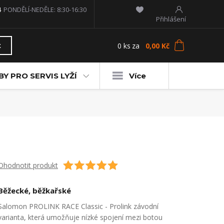
4
PONDĚLÍ-NEDĚLE: 8:30-16:30
Přihlášení
0
ks
za
0,00 Kč
t
Y PRO SERVIS LYŽÍ
Více
Ohodnotit produkt
Běžecké, běžkařské
Salomon PROLINK RACE Classic - Prolink závodní
varianta, která umožňuje nízké spojení mezi botou