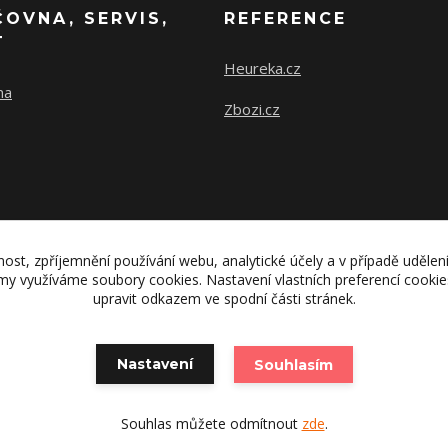
ČOVNA, SERVIS,
REFERENCE
T
Heureka.cz
na
Zbozi.cz
nost, zpříjemnění používání webu, analytické účely a v případě udělen
lamy využíváme soubory cookies. Nastavení vlastních preferencí cooki
upravit odkazem ve spodní části stránek.
Nastavení
Souhlasím
Vytvořeno na
Eshop-rychle.cz
Souhlas můžete odmítnout
zde
.