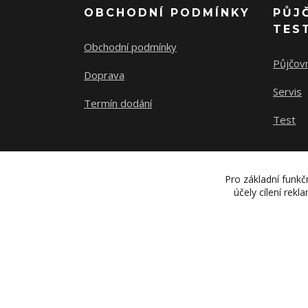
OBCHODNÍ PODMÍNKY
PŮJ
TES
Obchodní podmínky
Půjčov
Doprava
Servis
Termín dodání
Test
Pro základní funkč
účely cílení rek