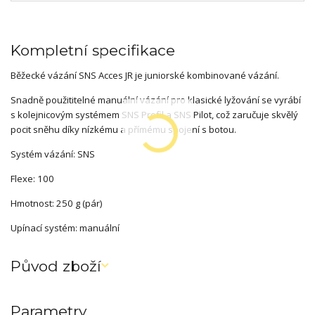
Kompletní specifikace
Běžecké vázání SNS Acces JR je juniorské kombinované vázání.
Snadně použititelné manuální vázání pro klasické lyžování se vyrábí
s kolejnicovým systémem SNS Profil a SNS Pilot, což zaručuje skvělý
pocit sněhu díky nízkému a přímému spojení s botou.
Systém vázání: SNS
Flexe: 100
Hmotnost: 250 g (pár)
Upínací systém: manuální
Původ zboží
Parametry