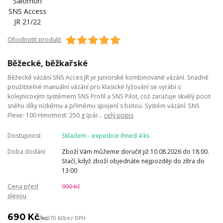
Ohodnotit produkt
Běžecké, běžkařské
Běžecké vázání SNS Acces JR je juniorské kombinované vázání. Snadně
použititelné manuální vázání pro klasické lyžování se vyrábí s
kolejnicovým systémem SNS Profil a SNS Pilot, což zaručuje skvělý pocit
sněhu díky nízkému a přímému spojení s botou. Systém vázání: SNS
Flexe: 100 Hmotnost: 250 g (pár...
celý popis
Dostupnost
Skladem - expedice ihned 4 ks
Doba dodání
Zboží Vám můžeme doručit již 10.08.2026 do 18:00.
Stačí, když zboží objednáte nejpozději do zítra do
13:00
Cena před
990 Kč
slevou
690 Kč
/
ks
570 Kč
bez DPH