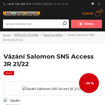
+420 724 238 314
PONDĚLÍ-NEDĚLE: 8:30-16:30
0
0,00 Kč
Menu
Úvod
BĚŽECKÉ LYŽOVÁNÍ
Vázání na běžky
Vázání Salomon SNS
Access JR 21/22
Vázání Salomon SNS Access
JR 21/22
Akce
- 30 %