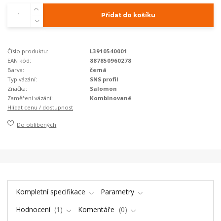
Přidat do košíku
Číslo produktu:
L3910540001
EAN kód:
887850960278
Barva:
černá
Typ vázání:
SNS profil
Značka:
Salomon
Zaměření vázání:
Kombinované
Hlídat cenu / dostupnost
Do oblíbených
Kompletní specifikace
Parametry
Hodnocení
1
Komentáře
0