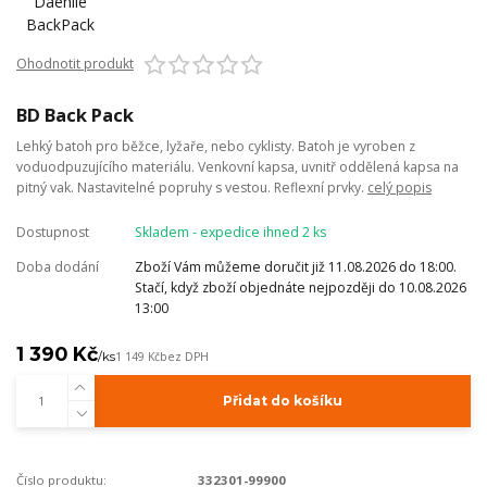
Ohodnotit produkt
BD Back Pack
Lehký batoh pro běžce, lyžaře, nebo cyklisty. Batoh je vyroben z
voduodpuzujícího materiálu. Venkovní kapsa, uvnitř oddělená kapsa na
pitný vak. Nastavitelné popruhy s vestou. Reflexní prvky.
celý popis
Dostupnost
Skladem - expedice ihned 2 ks
Doba dodání
Zboží Vám můžeme doručit již 11.08.2026 do 18:00.
Stačí, když zboží objednáte nejpozději do 10.08.2026
13:00
1 390 Kč
/
ks
1 149 Kč
bez DPH
Přidat do košíku
Číslo produktu:
332301-99900