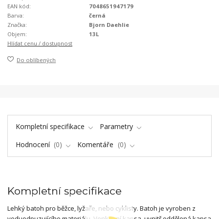
EAN kód:
7048651947179
Barva:
černá
Značka:
Bjorn Daehlie
Objem:
13L
Hlídat cenu / dostupnost
Do oblíbených
Kompletní specifikace
Parametry
Hodnocení
0
Komentáře
0
Kompletní specifikace
Lehký batoh pro běžce, lyžaře, nebo cyklisty. Batoh je vyroben z
voduodpuzujícího materiálu. Venkovní kapsa, uvnitř oddělená kapsa