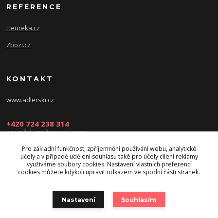
REFERENCE
Heureka.cz
Zbozi.cz
KONTAKT
www.adlerski.cz
+420 724 238 314
PONDĚLÍ-NEDĚLE: 8:30-16:30
Pro základní funkčnost, zpříjemnění používání webu, analytické
eshop@adler-ski.cz
účely a v případě udělení souhlasu také pro účely cílení reklamy
využíváme soubory cookies. Nastavení vlastních preferencí
cookies můžete kdykoli upravit odkazem ve spodní části stránek.
Nastavení
Souhlasím