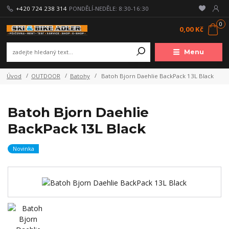
+420 724 238 314
PONDĚLÍ-NEDĚLE: 8:30-16:30
0
0,00 Kč
Menu
Úvod
OUTDOOR
Batohy
Batoh Bjorn Daehlie BackPack 13L Black
Batoh Bjorn Daehlie
BackPack 13L Black
Novinka