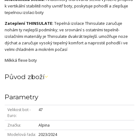
k vertikální stabilitě nohy uvnitř boty, poskytuje pohodlí a zlepšuje
tepelnou izolaci boty
Zateplení THINSULATE:
Tepelná izolace Thinsulate zaručuje
nohám ty nejlepší podmínky; ve srovnání s ostatními tepelně-
izolačními materiály je Thinsulate dvakrát teplejší. umožňuje noze
dýchat a zaručuje vysoký tepelný komfort a naprosté pohodlí i ve
velmi chladném a mokrém počasí
Měkká flexe boty
Původ zboží
Parametry
Velikost bot -
47
Euro
Značka
Alpina
Modelová řada
2023/2024