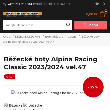
+420 724 238 314
PONDĚLÍ-NEDĚLE: 8:30-16:30
0
0,00 Kč
Menu
Úvod
BĚŽECKÉ LYŽOVÁNÍ
Boty běžecké
Classic
Běžecké boty
Alpina Racing Classic 2023/2024 vel.47
Běžecké boty Alpina Racing
Classic 2023/2024 vel.47
Akce
- 25 %