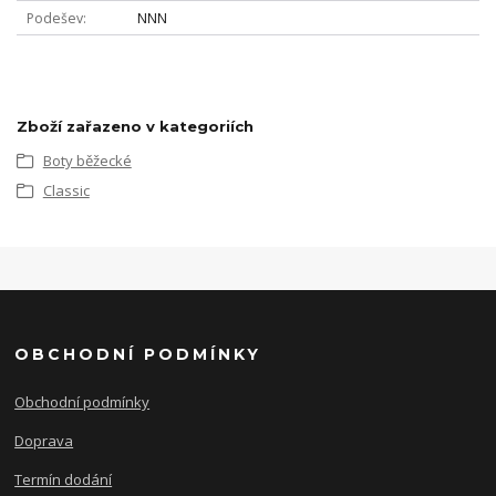
Podešev
NNN
Zboží zařazeno v kategoriích
Boty běžecké
Classic
OBCHODNÍ PODMÍNKY
Obchodní podmínky
Doprava
Termín dodání