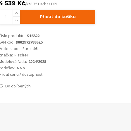
4 539 Kč
/
ks
3 751 Kč
bez DPH
Přidat do košíku
Číslo produktu:
S16822
EAN kód:
9002972788826
Velikost bot - Euro:
46
Značka:
Fischer
Modelová řada:
2024/2025
Podešev:
NNN
Hlídat cenu / dostupnost
Do oblíbených