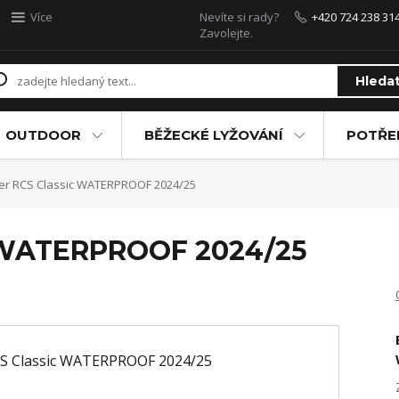
Více
Nevíte si rady?
+420 724 238 31
Zavolejte.
Hleda
OUTDOOR
BĚŽECKÉ LYŽOVÁNÍ
POTŘEB
er RCS Classic WATERPROOF 2024/25
c WATERPROOF 2024/25