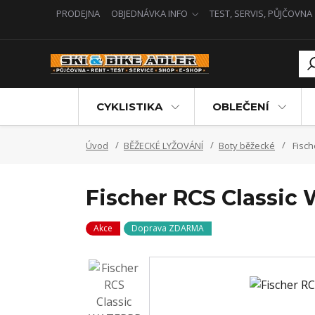
PRODEJNA
OBJEDNÁVKA INFO
TEST, SERVIS, PŮJČOVNA
CYKLISTIKA
OBLEČENÍ
Úvod
BĚŽECKÉ LYŽOVÁNÍ
Boty běžecké
Fisch
Fischer RCS Classi
Akce
Doprava ZDARMA