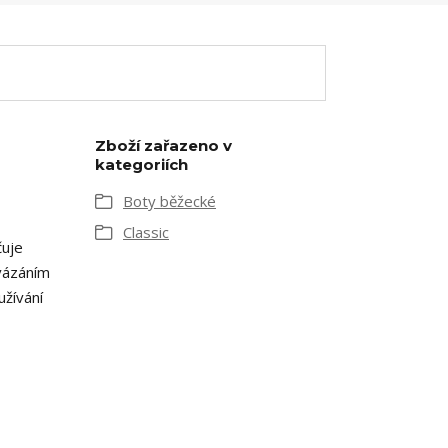
Zboží zařazeno v
kategoriích
Boty běžecké
Classic
čuje
 vázáním
žívání