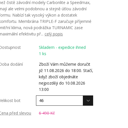
než čistě závodní modely Carbonlite a Speedmax,
mají ale velmi podobnou a stejně útlou závodní
formu. Nabízí tak vysoký výkon a dostatek
komfortu. Membrána TRIPLE-F zaručuje příjemné
vnitřní klima, nová podrážka TURNAMIC zase
maximální efektivitu př...
celý popis
Dostupnost
Skladem - expedice ihned
1 ks
Doba dodání
Zboží Vám můžeme doručit
již 11.08.2026 do 18:00. Stačí,
když zboží objednáte
nejpozději do 10.08.2026
13:00
Velikost bot
Cena před slevou
6 490 Kč