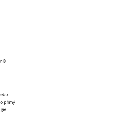
an®
nebo
ro přímý
ogie