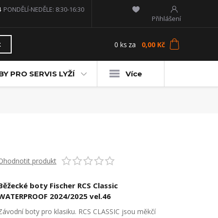
4
PONDĚLÍ-NEDĚLE: 8:30-16:30
Přihlášení
0
ks
za
0,00 Kč
t
Y PRO SERVIS LYŽÍ
Více
Ohodnotit produkt
Běžecké boty Fischer RCS Classic
WATERPROOF 2024/2025 vel.46
Závodní boty pro klasiku. RCS CLASSIC jsou měkčí