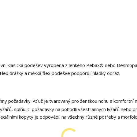
vní klasická podešev vyrobená z lehkého Pebax® nebo Desmop
. Flex drážky a měkká flex podešve podporují hladký odraz.
ny požadavky. Ať už je tvarovaný pro ženskou nohu s komfortní 
yžařů, splňující požadavky na pohodlí všestranných lyžařů nebo p
peciálními kopyty je odpovědí. na všechny různé potřeby a morfol