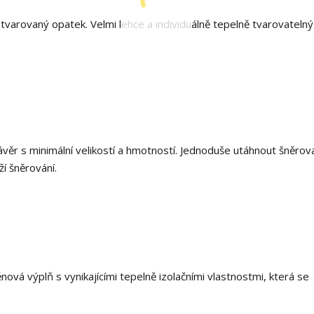
y tvarovaný opatek. Velmi lehce a individuálně tepelně tvarovatelný
věr s minimální velikostí a hmotností. Jednoduše utáhnout šněrova
ží šněrování.
ová výplň s vynikajícími tepelně izolačními vlastnostmi, která se