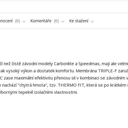
nocení
0
Komentáře
0
Ke stažení
čí než čistě závodní modely Carbonlite a Speedmax, mají ale velmi
í tak vysoký výkon a dostatek komfortu. Membrána TRIPLE-F zaru
C zase maximální efektivitu přenosu sil v kombinaci se závodním
 nachází "chytrá hmota", tzv. THERMO FIT, která se po krátkém u
ýbornými tepelně izolačními vlastnostmi.