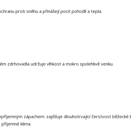
chranu proti sněhu a přinášejí pocit pohodlí a tepla.
tém zdrhovadla udržuje vlhkost a mokro spolehlivě venku.
nepříjemným zápachem: zajišťuje dlouhotrvající čerstvost běžecké 
 příjemné klima.