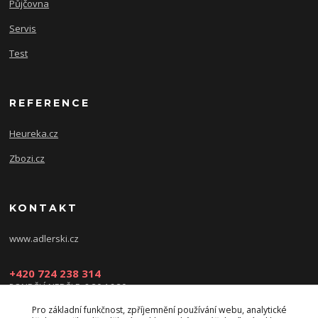
Půjčovna
Servis
Test
REFERENCE
Heureka.cz
Zbozi.cz
KONTAKT
www.adlerski.cz
+420 724 238 314
PONDĚLÍ-NEDĚLE: 8:30-16:30
Pro základní funkčnost, zpříjemnění používání webu, analytické
eshop@adler-ski.cz