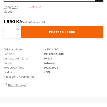
Cena před
2 900 Kč
slevou
1 890 Kč
/
ks
1 562 Kč
bez DPH
Přidat do košíku
Číslo produktu:
L41514100
EAN kód:
193128623388
Velikost bot - Euro:
36 2/3
Značka:
Salomon
Modelová řada:
2023/2024
Podešev:
NNN
Hlídat cenu / dostupnost
Do oblíbených