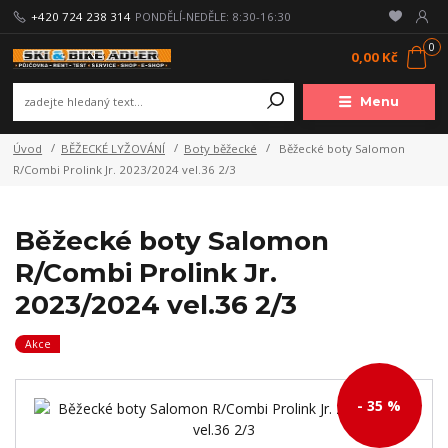
+420 724 238 314
PONDĚLÍ-NEDĚLE: 8:30-16:30
0
0,00 Kč
Menu
Úvod
BĚŽECKÉ LYŽOVÁNÍ
Boty běžecké
Běžecké boty Salomon
R/Combi Prolink Jr. 2023/2024 vel.36 2/3
Běžecké boty Salomon
R/Combi Prolink Jr.
2023/2024 vel.36 2/3
Akce
- 35 %