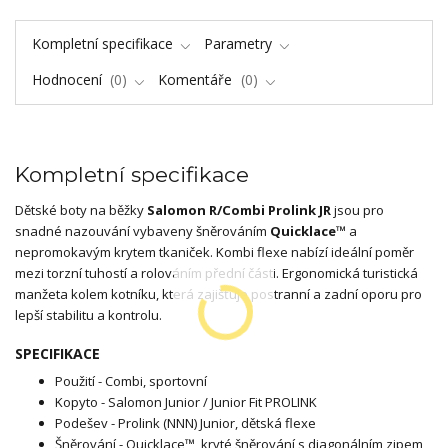
Kompletní specifikace
Parametry
Hodnocení
0
Komentáře
0
Kompletní specifikace
Dětské boty na běžky
Salomon R/Combi Prolink JR
jsou pro
snadné nazouvání vybaveny šněrováním
Quicklace™
a
nepromokavým krytem tkaniček. Kombi flexe nabízí ideální poměr
mezi torzní tuhostí a rolováním přední části. Ergonomická turistická
manžeta kolem kotníku, která zajišťuje postranní a zadní oporu pro
lepší stabilitu a kontrolu.
SPECIFIKACE
Použití - Combi, sportovní
Kopyto - Salomon Junior / Junior Fit PROLINK
Podešev - Prolink (NNN) Junior, dětská flexe
Šněrování - Quicklace™, kryté šněrování s diagonálním zipem