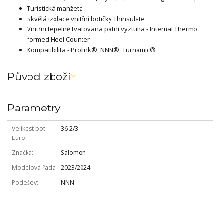
Turistická manžeta
Skvělá izolace vnitřní botičky Thinsulate
Vnitřní tepelně tvarovaná patní výztuha - Internal Thermo
formed Heel Counter
Kompatibilita - Prolink®, NNN®, Turnamic®
Původ zboží
Parametry
Velikost bot -
36 2/3
Euro
Značka
Salomon
Modelová řada
2023/2024
Podešev
NNN